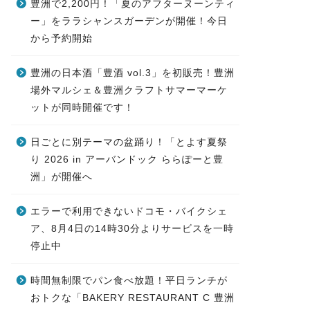
豊洲で2,200円！「夏のアフターヌーンティ
ー」をララシャンスガーデンが開催！今日
から予約開始
豊洲の日本酒「豊酒 vol.3」を初販売！豊洲
場外マルシェ＆豊洲クラフトサマーマーケ
ットが同時開催です！
日ごとに別テーマの盆踊り！「とよす夏祭
り 2026 in アーバンドック ららぽーと豊
洲」が開催へ
エラーで利用できないドコモ・バイクシェ
ア、8月4日の14時30分よりサービスを一時
停止中
時間無制限でパン食べ放題！平日ランチが
おトクな「BAKERY RESTAURANT C 豊洲