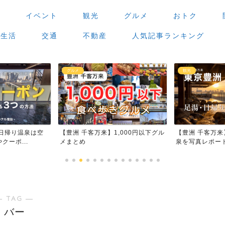
場
イベント
観光
グルメ
おトク
生活
交通
不動産
人気記事ランキング
観光
グルメ
,000円以下グル
【豊洲 千客万来】足湯・日帰り温
【豊洲 千客万
泉を写真レポート
場」で食べ歩き
― TAG ―
バー