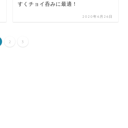
すくチョイ呑みに最適！
日
2020年6月26日
2
3