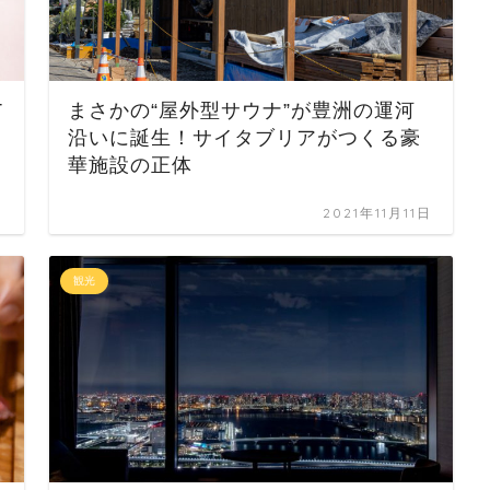
T
まさかの“屋外型サウナ”が豊洲の運河
沿いに誕生！サイタブリアがつくる豪
華施設の正体
日
2021年11月11日
観光