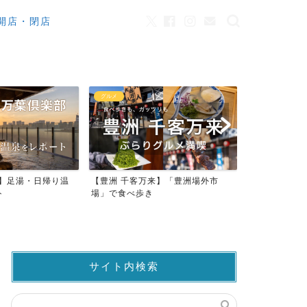
開店・閉店
カフェ
観光
来】「豊洲場外市
ワンちゃんOK！豊洲のカフェ・レ
豊洲市場でマ
ストラン23店
仲卸売場MAP
サイト内検索