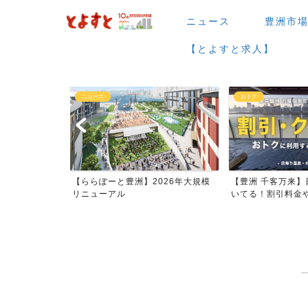
ニュース
豊洲市
【とよすと求人】
おトク
グルメ
026年大規模
【豊洲 千客万来】日帰り温泉は空
【豊洲 千客万来】1
いてる！割引料金やクーポ...
メまとめ