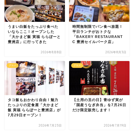
うまい白飯をたっぷり食べた
時間無制限でパン食べ放題！
いならここ！オープンした
平日ランチがおトクな
「大かまど飯 寅福 ららぽーと
「BAKERY RESTAURANT
豊洲店」に行ってきた
C 豊洲セイルパーク店」
2026年8月8日
2026年8月3日
グルメ
グルメ
タコ飯もおかわり自由！魅力
【土用の丑の日】青ゆず寅が
たっぷりの定食屋「大かまど
「国産うなぎ弁当」を7月26日
飯 寅福 ららぽーと豊洲店」が
だけ限定販売します！
7月29日オープン！
2026年7月23日
2026年7月19日