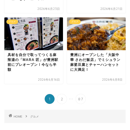
2026年6月23日
2026年6月21日
グルメ
グルメ
具材を自分で取ってつくる麻
豊洲にオープンした「大阪中
辣湯の「MARA 匠」が豊洲駅
華 さわだ飯店」でミシュラン
前にプレオープン！今なら半
麻婆豆腐とチャーハンセット
額
に大満足！
2026年6月16日
2026年6月8日
...
1
2
87
HOME
グルメ