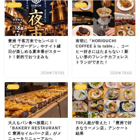
イベント
カフェ
豊洲 千客万来でセンベロ！
有明に「HORIGUCHI
「ビアガーデン」やナイト縁
COFFEE à la table」、コー
日が楽しめる夏本番がスター
ヒー好きにはたまらない！新
ト！射的でおつまみも
しい形のフレンチカフェレス
トランができた！
2026年7月15日
2026年7月4日
グルメ
グルメ
大人もパン食べ放題に！
700人超が答えた！「豊洲で好
「BAKERY RESTAURANT
きなラーメン店」アンケート
C 豊洲セイルパーク店」がメ
結果
ニューをリニューアルへ