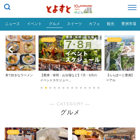
ニュース
イベント
グルメ
スイーツ
カフェ
観光
豊洲市場
ニュース
おトク
・お台場など】7月・8月の
【ららぽーと豊洲】2026年大規模リニュ
【豊洲 千客万来
ュー...
ーアル
る！割引料金やクーポ
― CATEGORY ―
グルメ
グルメ
おトク