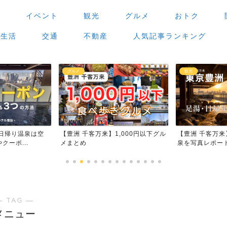
場
イベント
観光
グルメ
おトク
生活
交通
不動産
人気記事ランキング
グルメ
観光
空
【豊洲 千客万来】1,000円以下グル
【豊洲 千客万来】足湯・日帰
メまとめ
泉を写真レポート
― TAG ―
メニュー