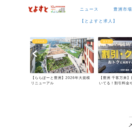
ニュース
豊洲市
【とよすと求人】
ニュース
おトク
【ららぽーと豊洲】2026年大規模
【豊洲 千客万来】日帰り温泉は
リニューアル
いてる！割引料金やクーポ...