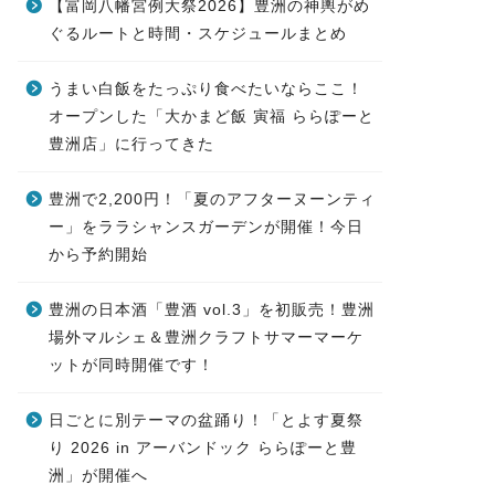
【富岡八幡宮例大祭2026】豊洲の神輿がめ
ぐるルートと時間・スケジュールまとめ
うまい白飯をたっぷり食べたいならここ！
オープンした「大かまど飯 寅福 ららぽーと
豊洲店」に行ってきた
豊洲で2,200円！「夏のアフターヌーンティ
ー」をララシャンスガーデンが開催！今日
から予約開始
豊洲の日本酒「豊酒 vol.3」を初販売！豊洲
場外マルシェ＆豊洲クラフトサマーマーケ
ットが同時開催です！
日ごとに別テーマの盆踊り！「とよす夏祭
り 2026 in アーバンドック ららぽーと豊
洲」が開催へ