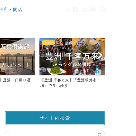
開店・閉店
グルメ
カフェ
り温
【豊洲 千客万来】「豊洲場外市
ワンちゃんOK！豊洲のカフ
場」で食べ歩き
ストラン23店
サイト内検索