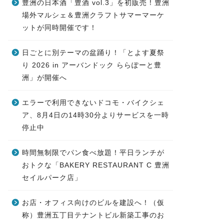
豊洲の日本酒「豊酒 vol.3」を初販売！豊洲
場外マルシェ＆豊洲クラフトサマーマーケ
ットが同時開催です！
日ごとに別テーマの盆踊り！「とよす夏祭
り 2026 in アーバンドック ららぽーと豊
洲」が開催へ
エラーで利用できないドコモ・バイクシェ
ア、8月4日の14時30分よりサービスを一時
停止中
時間無制限でパン食べ放題！平日ランチが
おトクな「BAKERY RESTAURANT C 豊洲
セイルパーク店」
お店・オフィス向けのビルを建設へ！（仮
称）豊洲五丁目テナントビル新築工事のお