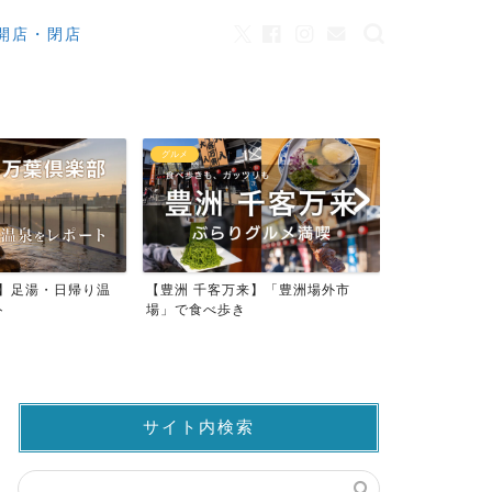
開店・閉店
カフェ
観光
来】「豊洲場外市
ワンちゃんOK！豊洲のカフェ・レ
豊洲市場でマ
ストラン23店
仲卸売場MAP
サイト内検索