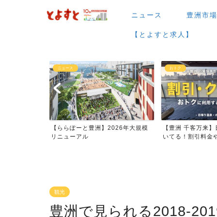
ニュース
豊洲市
【とよすと求人】
おトク
グルメ
026年大規模
【豊洲 千客万来】日帰り温泉は空
【豊洲 千客万来】1
いてる！割引料金やクーポ...
メまとめ
観光
豊洲で見られる2018-2