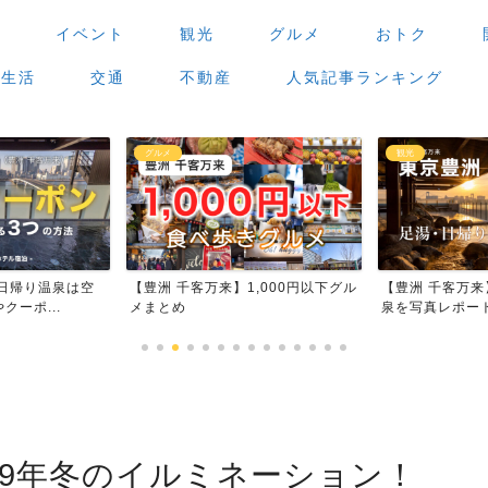
場
イベント
観光
グルメ
おトク
生活
交通
不動産
人気記事ランキング
観光
グルメ
,000円以下グル
【豊洲 千客万来】足湯・日帰り温
【豊洲 千客万
泉を写真レポート
場」で食べ歩き
019年冬のイルミネーション！