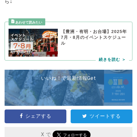
ら↓
【豊洲・有明・お台場】2025年
7月・8月のイベントスケジュー
ル
いいね！で最新情報Get
シェアする
ツイートする
X で