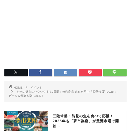
HOME
イベント
お米の魅力にワクワクする2日間！無印良品 東京有明で「四季祭 夏 -2025-」、
ビール＆音楽も楽しめる！
三陸常磐・能登の魚を食べて応援！
2025年も「夢市楽座」が豊洲市場で開
催...