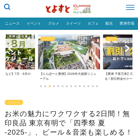
ニュース
イベント
グルメ
スイーツ
カフェ
観光
豊洲市場
ニュース
おトク
台場など】7月・8月の
【ららぽーと豊洲】2026年大規模リニュ
【豊洲 千客万来】日帰
..
ーアル
る！割引料金やクーポ..
イベント
お米の魅力にワクワクする2日間！無
印良品 東京有明で「四季祭 夏
-2025-」、ビール＆音楽も楽しめる！