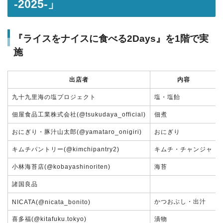
-2025-」
『ライスをナイスに食べる2Days』を1階で実
施
出店者
内容
九十九里海の塩プロジェクト
塩・塩飴
佃屋食品工業株式会社(@tsukudaya_official)
佃煮
おにぎり・豚汁山太郎(@yamataro_onigiri)
おにぎり
キムチパントリー(@kimchipantry2)
キムチ・チャンジャ
小林海苔店(@kobayashinoriten)
海苔
諸国良品
かつおぶし・出汁
NICATA(@nicata_bonito)
喜多福(@kitafuku.tokyo)
漬物