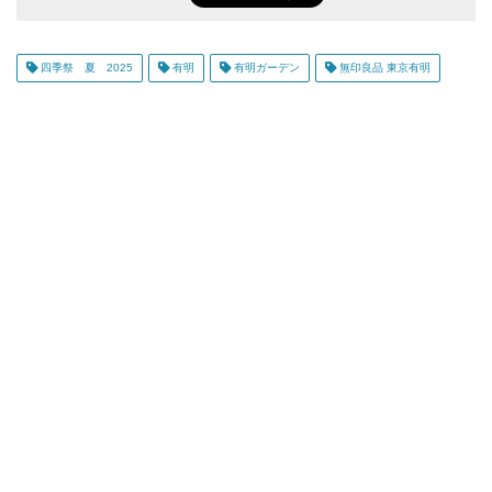
四季祭 夏 2025
有明
有明ガーデン
無印良品 東京有明