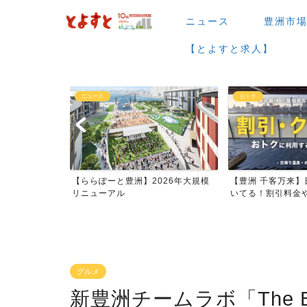
ニュース
豊洲市
【とよすと求人】
おトク
グルメ
026年大規模
【豊洲 千客万来】日帰り温泉は空
【豊洲 千客万来】1
いてる！割引料金やクーポ...
メまとめ
グルメ
新豊洲チームラボ「The Bo