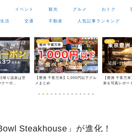
場
イベント
観光
グルメ
おトク
生活
交通
不動産
人気記事ランキング
観光
グルメ
,000円以下グル
【豊洲 千客万来】足湯・日帰り温
【豊洲 千客万
泉を写真レポート
場」で食べ歩き
wl Steakhouse」が進化！