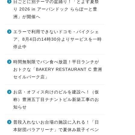
日ごとに別テーマの盆踊り！「とよす夏祭
り 2026 in アーバンドック ららぽーと豊
洲」が開催へ
エラーで利用できないドコモ・バイクシェ
ア、8月4日の14時30分よりサービスを一時
停止中
時間無制限でパン食べ放題！平日ランチが
おトクな「BAKERY RESTAURANT C 豊洲
セイルパーク店」
お店・オフィス向けのビルを建設へ！（仮
称）豊洲五丁目テナントビル新築工事のお
知らせ
普段入れないお台場の施設に入れる！「日
本財団パラアリーナ」で夏休み親子イベン