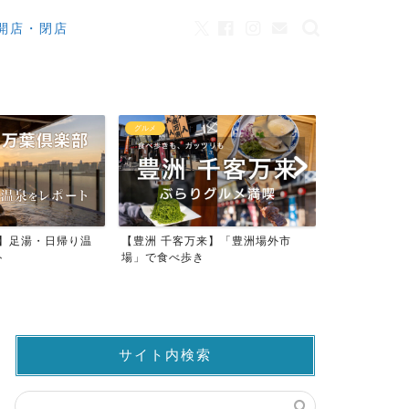
開店・閉店
カフェ
観光
来】「豊洲場外市
ワンちゃんOK！豊洲のカフェ・レ
豊洲市場でマ
ストラン23店
仲卸売場MAP
サイト内検索