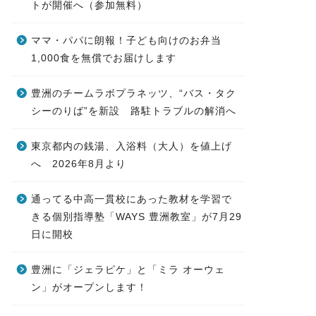
トが開催へ（参加無料）
ママ・パパに朗報！子ども向けのお弁当
1,000食を無償でお届けします
豊洲のチームラボプラネッツ、“バス・タク
シーのりば”を新設 路駐トラブルの解消へ
東京都内の銭湯、入浴料（大人）を値上げ
へ 2026年8月より
通ってる中高一貫校にあった教材を学習で
きる個別指導塾「WAYS 豊洲教室」が7月29
日に開校
豊洲に「ジェラピケ」と「ミラ オーウェ
ン」がオープンします！