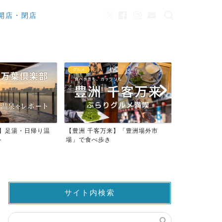
開店・閉店
グルメ
カフェ
来】足湯・日帰り温
【豊洲 千客万来】「豊洲場外市
ワンちゃんO
ト
場」で食べ歩き
ストラン23店
サイト内検索