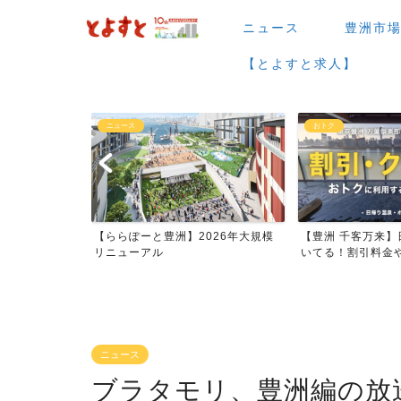
ニュース
豊洲市
【とよすと求人】
ニュース
おトク
場など】7月・
【ららぽーと豊洲】2026年大規模
【豊洲 千客万来】
ー...
リニューアル
いてる！割引料金やク
ニュース
ブラタモリ、豊洲編の放送