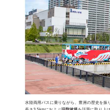
水陸両用バスに乗りながら、豊洲の歴史を振
長さ3.5kmにおよぶ
旧防波堤
を話題に取り上