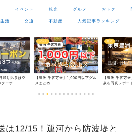
場
イベント
観光
グルメ
おトク
生活
交通
不動産
人気記事ランキング
グルメ
観光
日帰り温泉は空
【豊洲 千客万来】1,000円以下グル
【豊洲 千客万
ーポ...
メまとめ
泉を写真レポー
は12/15！運河から防波堤と