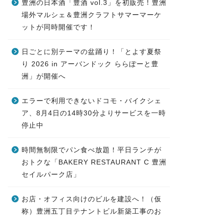
豊洲の日本酒「豊酒 vol.3」を初販売！豊洲
場外マルシェ＆豊洲クラフトサマーマーケ
ットが同時開催です！
日ごとに別テーマの盆踊り！「とよす夏祭
り 2026 in アーバンドック ららぽーと豊
洲」が開催へ
エラーで利用できないドコモ・バイクシェ
ア、8月4日の14時30分よりサービスを一時
停止中
時間無制限でパン食べ放題！平日ランチが
おトクな「BAKERY RESTAURANT C 豊洲
セイルパーク店」
お店・オフィス向けのビルを建設へ！（仮
称）豊洲五丁目テナントビル新築工事のお