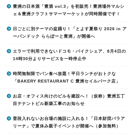
豊洲の日本酒「豊酒 vol.3」を初販売！豊洲場外マルシ
ェ＆豊洲クラフトサマーマーケットが同時開催です！
日ごとに別テーマの盆踊り！「とよす夏祭り 2026 in ア
ーバンドック ららぽーと豊洲」が開催へ
エラーで利用できないドコモ・バイクシェア、8月4日の
14時30分よりサービスを一時停止中
時間無制限でパン食べ放題！平日ランチがおトクな
「BAKERY RESTAURANT C 豊洲セイルパーク店」
お店・オフィス向けのビルを建設へ！（仮称）豊洲五丁
目テナントビル新築工事のお知らせ
普段入れないお台場の施設に入れる！「日本財団パラア
リーナ」で夏休み親子イベントが開催へ（参加無料）