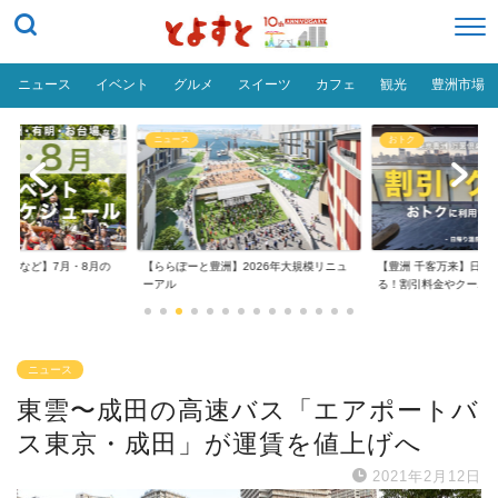
ニュース
イベント
グルメ
スイーツ
カフェ
観光
豊洲市場
ニュース
おトク
台場など】7月・8月の
【ららぽーと豊洲】2026年大規模リニュ
【豊洲 千客万来】日帰
..
ーアル
る！割引料金やクーポ..
ニュース
東雲〜成田の高速バス「エアポートバ
ス東京・成田」が運賃を値上げへ
2021年2月12日