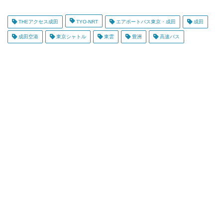
THEアクセス成田
TYO-NRT
エアポートバス東京・成田
成田
成田空港
東京シャトル
東雲
豊洲
高速バス