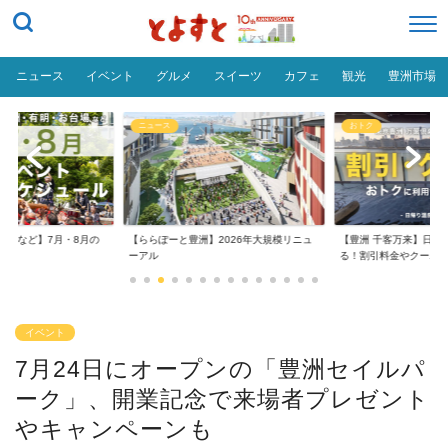
ニュース
イベント
グルメ
スイーツ
カフェ
観光
豊洲市場
ニュース
おトク
台場など】7月・8月の
【ららぽーと豊洲】2026年大規模リニュ
【豊洲 千客万来】日帰
..
ーアル
る！割引料金やクーポ..
イベント
7月24日にオープンの「豊洲セイルパ
ーク」、開業記念で来場者プレゼント
やキャンペーンも