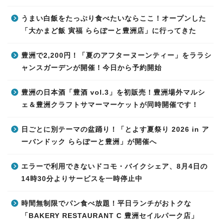
うまい白飯をたっぷり食べたいならここ！オープンした
「大かまど飯 寅福 ららぽーと豊洲店」に行ってきた
豊洲で2,200円！「夏のアフターヌーンティー」をララシ
ャンスガーデンが開催！今日から予約開始
豊洲の日本酒「豊酒 vol.3」を初販売！豊洲場外マルシ
ェ＆豊洲クラフトサマーマーケットが同時開催です！
日ごとに別テーマの盆踊り！「とよす夏祭り 2026 in ア
ーバンドック ららぽーと豊洲」が開催へ
エラーで利用できないドコモ・バイクシェア、8月4日の
14時30分よりサービスを一時停止中
時間無制限でパン食べ放題！平日ランチがおトクな
「BAKERY RESTAURANT C 豊洲セイルパーク店」