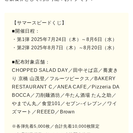
【サマースピードくじ】
■開催日程：
・第1弾 2025年7月24日（木）～8月6日（水）
・第2弾 2025年8月7日（木）～8月20日（水）
■配布対象店舗：
CHOPPED SALAD DAY／田中そば店／蕎麦き
り 京橋 山茂登／フルーツピークス／BAKERY
RESTAURANT C／ANEA CAFE／Pizzeria DA
BOCCA／刀削麺酒坊／牛たん酒場 たん之助／
やまでん丸／食堂101／セブン-イレブン／ワイ
ズマート／REEED／Brown
※各弾先着5,000枚／合計先着10,000枚限定