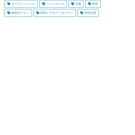
ガーデンシャトル
シャトルバス
交通
有明
有明ガーデン
羽田エアポートガーデン
羽田空港