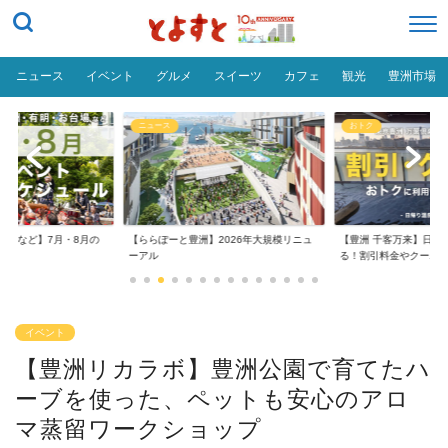
ニュース
イベント
グルメ
スイーツ
カフェ
観光
豊洲市場
ニュース
おトク
台場など】7月・8月の
【ららぽーと豊洲】2026年大規模リニュ
【豊洲 千客万来】日帰
..
ーアル
る！割引料金やクーポ..
イベント
【豊洲リカラボ】豊洲公園で育てたハ
ーブを使った、ペットも安心のアロ
マ蒸留ワークショップ