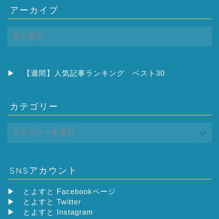
アーカイブ
ア
ー
カ
イ
ブ
▶
【週間】人気記事ランキング ベスト30
カテゴリー
SNSアカウント
▶
とよすと Facebookページ
▶
とよすと Twitter
▶
とよすと Instagram