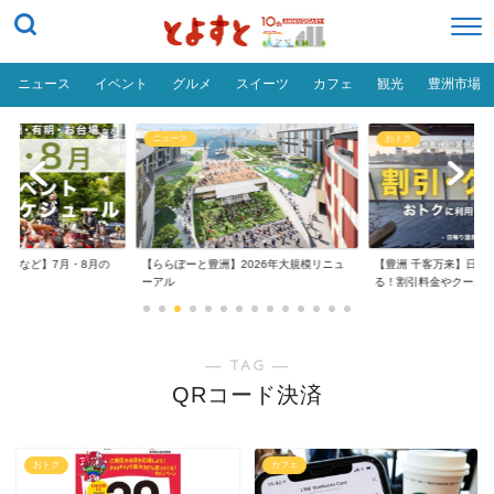
ニュース
イベント
グルメ
スイーツ
カフェ
観光
豊洲市場
ニュース
おトク
台場など】7月・8月の
【ららぽーと豊洲】2026年大規模リニュ
【豊洲 千客万来】日帰
..
ーアル
る！割引料金やクーポ..
― TAG ―
QRコード決済
おトク
カフェ