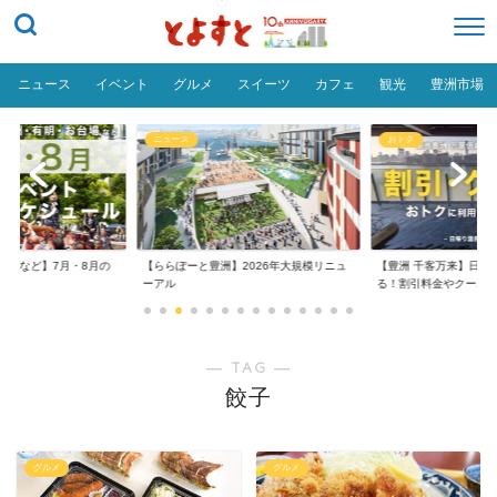
ニュース
イベント
グルメ
スイーツ
カフェ
観光
豊洲市場
ニュース
おトク
台場など】7月・8月の
【ららぽーと豊洲】2026年大規模リニュ
【豊洲 千客万来】日帰
..
ーアル
る！割引料金やクーポ..
― TAG ―
餃子
グルメ
グルメ