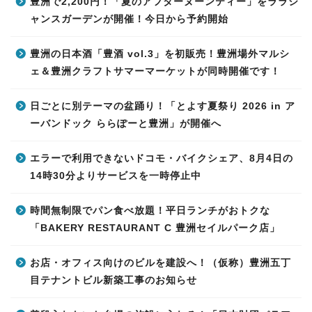
豊洲で2,200円！「夏のアフターヌーンティー」をララシ
ャンスガーデンが開催！今日から予約開始
豊洲の日本酒「豊酒 vol.3」を初販売！豊洲場外マルシ
ェ＆豊洲クラフトサマーマーケットが同時開催です！
日ごとに別テーマの盆踊り！「とよす夏祭り 2026 in ア
ーバンドック ららぽーと豊洲」が開催へ
エラーで利用できないドコモ・バイクシェア、8月4日の
14時30分よりサービスを一時停止中
時間無制限でパン食べ放題！平日ランチがおトクな
「BAKERY RESTAURANT C 豊洲セイルパーク店」
お店・オフィス向けのビルを建設へ！（仮称）豊洲五丁
目テナントビル新築工事のお知らせ