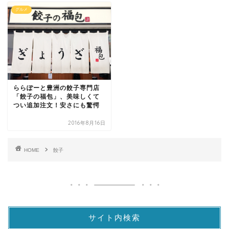
グルメ
ららぽーと豊洲の餃子専門店
「餃子の福包」、美味しくて
つい追加注文！安さにも驚愕
2016年8月16日
HOME
餃子
サイト内検索