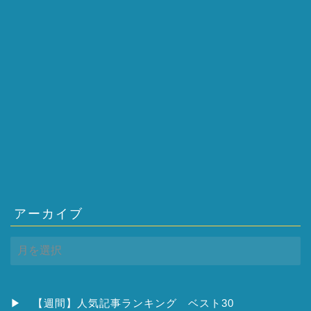
アーカイブ
ア
ー
カ
イ
ブ
▶
【週間】人気記事ランキング ベスト30