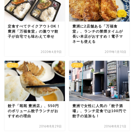
定食すべてテイクアウトOK！
豊洲に2店舗ある「万福食
豊洲「万福食堂」の激ウマ餃
堂」、ランチの禁煙タイムが
子が自宅でも味わえて幸せ
長い本店がおすすめ！電子マ
ネーも使える
2020年4月9日
2019年1月10日
グルメ
グルメ
豊洲で女性に人気の「餃子酒
餃子「珉珉 豊洲店」、550円
場」、ランチ定食では100円で
のボリューム餃子ランチがお
餃子の追加も！
すすめの理由
2016年8月29日
2016年8月21日