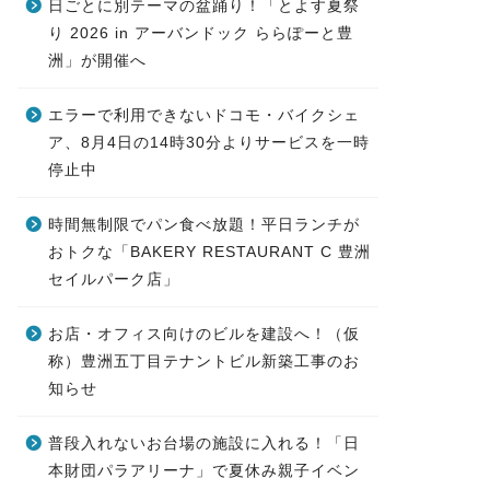
日ごとに別テーマの盆踊り！「とよす夏祭
り 2026 in アーバンドック ららぽーと豊
洲」が開催へ
エラーで利用できないドコモ・バイクシェ
ア、8月4日の14時30分よりサービスを一時
停止中
時間無制限でパン食べ放題！平日ランチが
おトクな「BAKERY RESTAURANT C 豊洲
セイルパーク店」
お店・オフィス向けのビルを建設へ！（仮
称）豊洲五丁目テナントビル新築工事のお
知らせ
普段入れないお台場の施設に入れる！「日
本財団パラアリーナ」で夏休み親子イベン