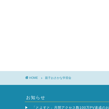
HOME
親子おさかな学習会
お知らせ
▶
「とよすと」月間アクセス数100万PV達成の