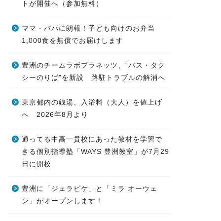
トが開催へ（参加無料）
ママ・パパに朗報！子ども向けのお弁当
1,000食を無償でお届けします
豊洲のチームラボプラネッツ、“バス・タク
シーのりば”を新設 路駐トラブルの解消へ
東京都内の銭湯、入浴料（大人）を値上げ
へ 2026年8月より
通ってる中高一貫校にあった教材を学習で
きる個別指導塾「WAYS 豊洲教室」が7月29
日に開校
豊洲に「ジェラピケ」と「ミラ オーウェ
ン」がオープンします！