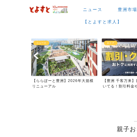
ニュース
豊洲市
【とよすと求人】
ニュース
おトク
場など】7月・
【ららぽーと豊洲】2026年大規模
【豊洲 千客万来】
ー...
リニューアル
いてる！割引料金やク
親子お