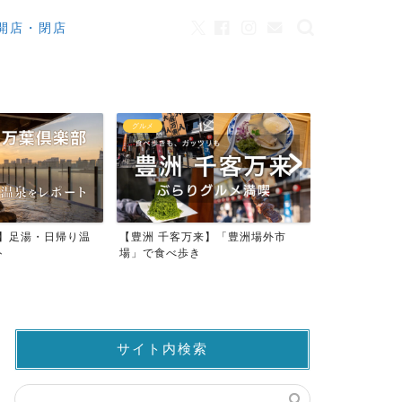
開店・閉店
グルメ
カフェ
来】足湯・日帰り温
【豊洲 千客万来】「豊洲場外市
ワンちゃんO
ト
場」で食べ歩き
ストラン23店
サイト内検索