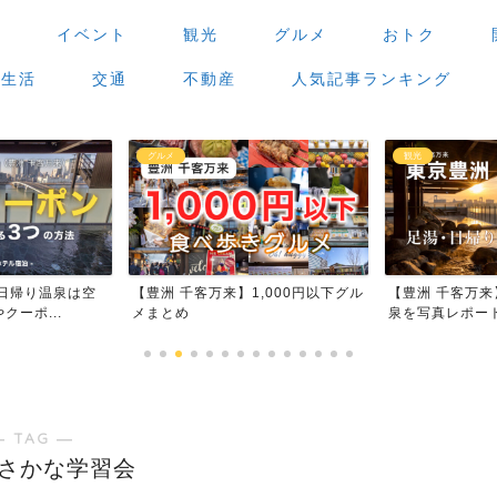
場
イベント
観光
グルメ
おトク
生活
交通
不動産
人気記事ランキング
グルメ
観光
日帰り温泉は空
【豊洲 千客万来】1,000円以下グル
【豊洲 千客万
ーポ...
メまとめ
泉を写真レポー
― TAG ―
さかな学習会