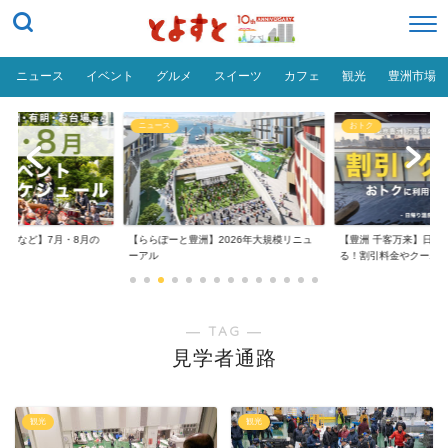
ニュース
イベント
グルメ
スイーツ
カフェ
観光
豊洲市場
ニュース
おトク
台場など】7月・8月の
【ららぽーと豊洲】2026年大規模リニュ
【豊洲 千客万来】日帰
..
ーアル
る！割引料金やクーポ..
― TAG ―
見学者通路
観光
観光