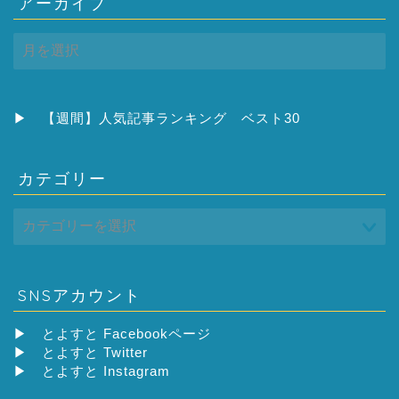
アーカイブ
ア
ー
カ
イ
ブ
▶
【週間】人気記事ランキング ベスト30
カテゴリー
SNSアカウント
▶
とよすと Facebookページ
▶
とよすと Twitter
▶
とよすと Instagram