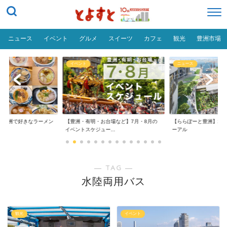
ニュース
イベント
グルメ
スイーツ
カフェ
観光
豊洲市場
イベント
ニュース
おトク
豊洲・有明・お台場など】7月・8月の
【ららぽーと豊洲】2026年大規模リニュ
【豊洲
ベントスケジュー...
ーアル
る！割引
― TAG ―
水陸両用バス
観光
イベント