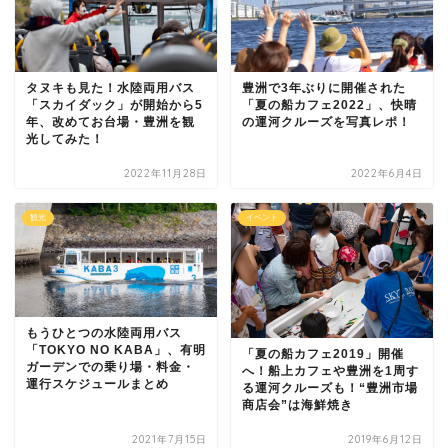
タヌキも見た！水陸両用バス
豊洲で3年ぶりに開催された
「スカイダック」が開始から5
「夏の船カフェ2022」、快晴
年、改めてお台場・豊洲を観
の運河クルーズを写真レポ！
光してみた！
2022年11月28日
2022年6月4日
観光
イベント
もうひとつの水陸両用バス
「TOKYO NO KABA」、有明
「夏の船カフェ2019」開催
ガーデンでの乗り場・料金・
へ！船上カフェや豊洲を1周す
運行スケジュールまとめ
る運河クルーズも！“豊洲市場
商店会”は海鮮焼き
2021年7月15日
2019年6月12日