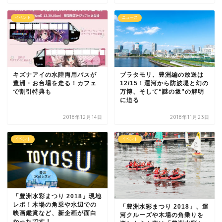
イベント
ニュース
キズナアイの水陸両用バスが
ブラタモリ、豊洲編の放送は
豊洲・お台場を走る！カフェ
12/15！運河から防波堤と幻の
で割引特典も
万博、そして“謎の坂”の解明
に迫る
2018年12月14日
2018年11月23日
イベント
イベント
「豊洲水彩まつり 2018」現地
レポ！木場の角乗や水辺での
「豊洲水彩まつり 2018」、運
映画鑑賞など、新企画が面白
河クルーズや木場の角乗りを
かったです！