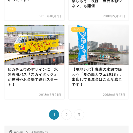
楽しもう！夜は「豊洲水彩シ
ネマ」も開催
2018年10月7日
2018年9月28日
交通
イベント
ピカチュウのデザインに！水
【現地レポ】豊洲の水辺で賑
陸両用バス『スカイダック』
わう「夏の船カフェ2018」、
が豊洲やお台場で運行スター
出店してる屋台はこんな感じ
ト！
です！
2018年7月21日
2018年6月23日
1
2
3
HOME
水陸両用バス