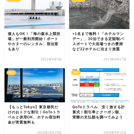
個人もOK！「海の森水上競技
+1名まで無料！「ホテルマン
場」が一般利用開始！ボート
デー」、30泊できる定額制パ
やカヌーのレンタル、宿泊室
スポートで大浴場つきの豊洲
もあり
など22ホテルに泊まり放題
2022年5月1日
2021年4月27日
観光
観光
【もっとTokyo】東京都民だ
GoToトラベル、安く旅する計
けのおトクな割引！GoToトラ
算式！割引率とクーポン額、
ベルと併用OK、ホテル宿泊料
実際の支払額を調べてみよう
金が実質無料も
2020年10月23日
2020年9月12日