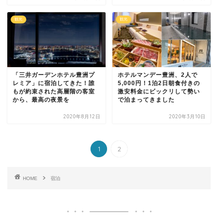
観光
観光
「三井ガーデンホテル豊洲プ
ホテルマンデー豊洲、2人で
レミア」に宿泊してきた！誰
5,000円！1泊2日朝食付きの
もが約束された高層階の客室
激安料金にビックリして勢い
から、最高の夜景を
で泊まってきました
2020年8月12日
2020年3月10日
1
2
HOME
宿泊