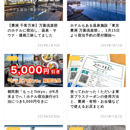
【豊洲 千客万来】万葉倶楽部
ホテルもある温泉施設「東京
のホテルに宿泊し、温泉・サ
豊洲 万葉倶楽部」、1月15日
ウナ・漫画三昧してました
より宿泊予約の受付開始へ
2024年2月14日
2024年1月12日
おトク
おトク
都民割「もっとTokyo」が6月
使ってわかった！ただいま東
末までへ！ホテル宿泊旅行が1
京プラスクーポンの使用方法
泊につき5,000円引きに
と、豊洲・有明・お台場など
で使えるお店まとめ
2023年3月30日
2022年11月2日
ニュース
ニュース