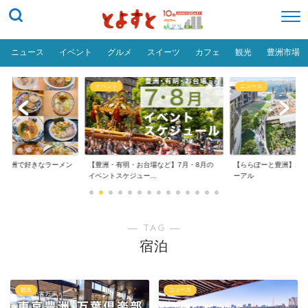
ニュース
イベント
グルメ
スイーツ
カフェ
観光
豊洲市場
イベント
ニュース
だ「豊洲で好きなラーメン
【豊洲・有明・お台場など】7月・8月の
【ららぽーと豊洲】20
イベントスケジュー...
ーアル
― TAG ―
宿泊
観光
ニュース