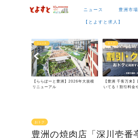
ニュース
豊洲市
【とよすと求人】
おトク
グルメ
026年大規模
【豊洲 千客万来】日帰り温泉は空
【豊洲 千客万来】1
いてる！割引料金やクーポ...
メまとめ
おトク
豊洲の焼肉店「深川壱番