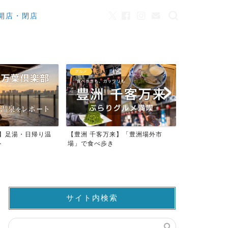
開店・閉店
カフェ
観光
来】「豊洲場外市
ワンちゃんOK！豊洲のカフェ・レ
豊洲市場でマ
ストラン23店
仲卸売場MAP
サイト内検索