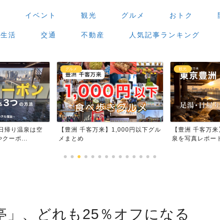
場
イベント
観光
グルメ
おトク
生活
交通
不動産
人気記事ランキング
観光
グルメ
,000円以下グル
【豊洲 千客万来】足湯・日帰り温
【豊洲 千客万
泉を写真レポート
場」で食べ歩き
亭」、どれも25％オフになる