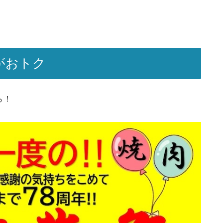
がおトク
ら！