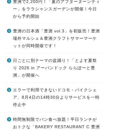
豊洲で2,200円！「夏のアフターヌーンティ
ー」をララシャンスガーデンが開催！今日
から予約開始
豊洲の日本酒「豊酒 vol.3」を初販売！豊洲
場外マルシェ＆豊洲クラフトサマーマーケ
ットが同時開催です！
日ごとに別テーマの盆踊り！「とよす夏祭
り 2026 in アーバンドック ららぽーと豊
洲」が開催へ
エラーで利用できないドコモ・バイクシェ
ア、8月4日の14時30分よりサービスを一時
停止中
時間無制限でパン食べ放題！平日ランチが
おトクな「BAKERY RESTAURANT C 豊洲