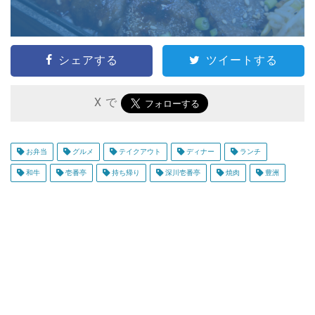
シェアする
ツイートする
X で
お弁当
グルメ
テイクアウト
ディナー
ランチ
和牛
壱番亭
持ち帰り
深川壱番亭
焼肉
豊洲