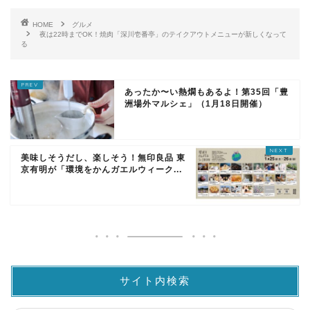
HOME
グルメ
夜は22時までOK！焼肉「深川壱番亭」のテイクアウトメニューが新しくなって
る
あったか〜い熱燗もあるよ！第35回「豊
洲場外マルシェ」（1月18日開催）
美味しそうだし、楽しそう！無印良品 東
京有明が「環境をかんガエルウィーク...
サイト内検索