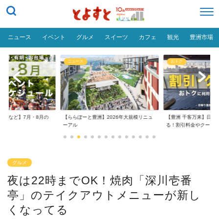
ニュース
イベント
グルメ
スイーツ
カフェ
観光
豊洲市場
ニュース
おトク
台場など】7月・8月の
【ららぽーと豊洲】2026年大規模リニュ
【豊洲 千客万来】日帰
..
ーアル
る！割引料金やクーポ..
グルメ
夜は22時までOK！焼肉「深川壱番
亭」のテイクアウトメニューが新し
くなってる