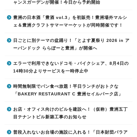
ャンスガーデンが開催！今日から予約開始
豊洲の日本酒「豊酒 vol.3」を初販売！豊洲場外マルシ
ェ＆豊洲クラフトサマーマーケットが同時開催です！
日ごとに別テーマの盆踊り！「とよす夏祭り 2026 in ア
ーバンドック ららぽーと豊洲」が開催へ
エラーで利用できないドコモ・バイクシェア、8月4日の
14時30分よりサービスを一時停止中
時間無制限でパン食べ放題！平日ランチがおトクな
「BAKERY RESTAURANT C 豊洲セイルパーク店」
お店・オフィス向けのビルを建設へ！（仮称）豊洲五丁
目テナントビル新築工事のお知らせ
普段入れないお台場の施設に入れる！「日本財団パラア