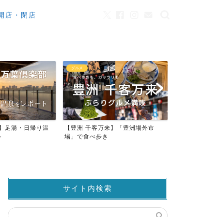
開店・閉店
カフェ
観光
来】「豊洲場外市
ワンちゃんOK！豊洲のカフェ・レ
豊洲市場でマ
ストラン23店
仲卸売場MAP
サイト内検索