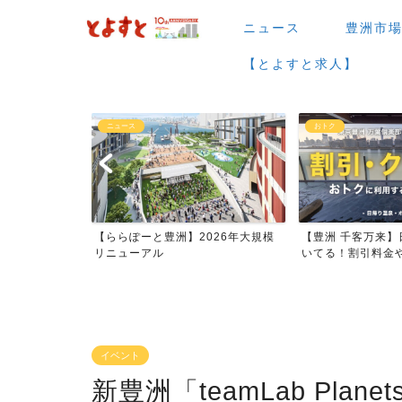
ニュース
豊洲市
【とよすと求人】
おトク
グルメ
026年大規模
【豊洲 千客万来】日帰り温泉は空
【豊洲 千客万来】1
いてる！割引料金やクーポ...
メまとめ
イベント
新豊洲「teamLab Plane