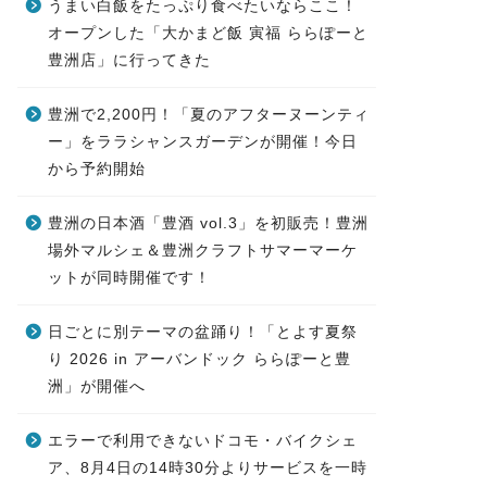
うまい白飯をたっぷり食べたいならここ！
オープンした「大かまど飯 寅福 ららぽーと
豊洲店」に行ってきた
豊洲で2,200円！「夏のアフターヌーンティ
ー」をララシャンスガーデンが開催！今日
から予約開始
豊洲の日本酒「豊酒 vol.3」を初販売！豊洲
場外マルシェ＆豊洲クラフトサマーマーケ
ットが同時開催です！
日ごとに別テーマの盆踊り！「とよす夏祭
り 2026 in アーバンドック ららぽーと豊
洲」が開催へ
エラーで利用できないドコモ・バイクシェ
ア、8月4日の14時30分よりサービスを一時