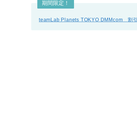
期間限定！
teamLab Planets TOKYO DMMco