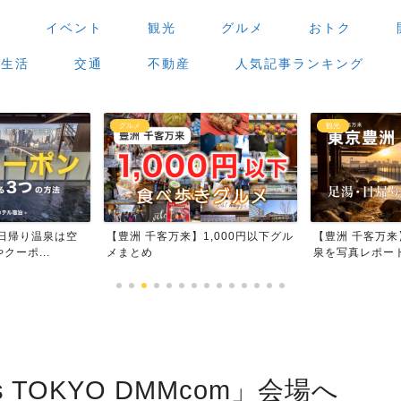
場
イベント
観光
グルメ
おトク
生活
交通
不動産
人気記事ランキング
観光
グルメ
,000円以下グル
【豊洲 千客万来】足湯・日帰り温
【豊洲 千客万
泉を写真レポート
場」で食べ歩き
ts TOKYO DMMcom」会場へ