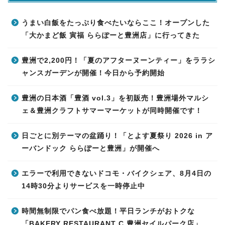
うまい白飯をたっぷり食べたいならここ！オープンした
「大かまど飯 寅福 ららぽーと豊洲店」に行ってきた
豊洲で2,200円！「夏のアフターヌーンティー」をララシ
ャンスガーデンが開催！今日から予約開始
豊洲の日本酒「豊酒 vol.3」を初販売！豊洲場外マルシ
ェ＆豊洲クラフトサマーマーケットが同時開催です！
日ごとに別テーマの盆踊り！「とよす夏祭り 2026 in ア
ーバンドック ららぽーと豊洲」が開催へ
エラーで利用できないドコモ・バイクシェア、8月4日の
14時30分よりサービスを一時停止中
時間無制限でパン食べ放題！平日ランチがおトクな
「BAKERY RESTAURANT C 豊洲セイルパーク店」