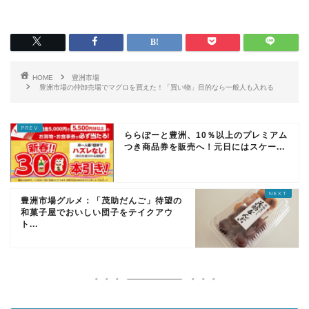
HOME
豊洲市場
豊洲市場の仲卸売場でマグロを買えた！「買い物」目的なら一般人も入れる
ららぽーと豊洲、10％以上のプレミアム
つき商品券を販売へ！元日にはスケー...
豊洲市場グルメ：「茂助だんご」待望の
和菓子屋でおいしい団子をテイクアウ
ト...