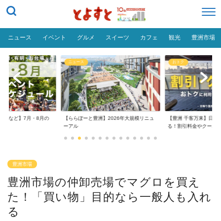
ニュース
イベント
グルメ
スイーツ
カフェ
観光
豊洲市場
ニュース
おトク
台場など】7月・8月の
【ららぽーと豊洲】2026年大規模リニュ
【豊洲 千客万来】日帰
..
ーアル
る！割引料金やクーポ..
豊洲市場
豊洲市場の仲卸売場でマグロを買え
た！「買い物」目的なら一般人も入れ
る