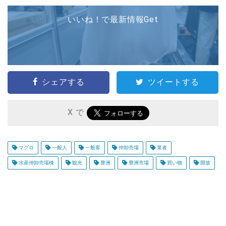
いいね！で最新情報Get
シェアする
ツイートする
X で
マグロ
一般人
一般客
仲卸売場
業者
水産仲卸売場棟
観光
豊洲
豊洲市場
買い物
開放