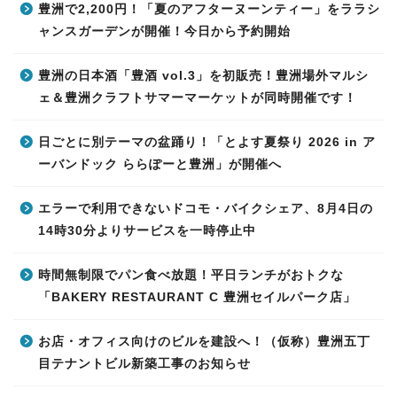
豊洲で2,200円！「夏のアフターヌーンティー」をララシ
ャンスガーデンが開催！今日から予約開始
豊洲の日本酒「豊酒 vol.3」を初販売！豊洲場外マルシ
ェ＆豊洲クラフトサマーマーケットが同時開催です！
日ごとに別テーマの盆踊り！「とよす夏祭り 2026 in ア
ーバンドック ららぽーと豊洲」が開催へ
エラーで利用できないドコモ・バイクシェア、8月4日の
14時30分よりサービスを一時停止中
時間無制限でパン食べ放題！平日ランチがおトクな
「BAKERY RESTAURANT C 豊洲セイルパーク店」
お店・オフィス向けのビルを建設へ！（仮称）豊洲五丁
目テナントビル新築工事のお知らせ