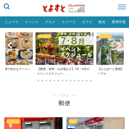
ニュース
イベント
グルメ
スイーツ
カフェ
観光
豊洲市場
イベント
ニュース
だ「豊洲で好きなラーメン
【豊洲・有明・お台場など】7月・8月の
【ららぽーと豊洲】20
イベントスケジュー...
ーアル
― TAG ―
郵便
ニュース
生活