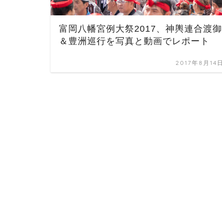
富岡八幡宮例大祭2017、神輿連合渡御
＆豊洲巡行を写真と動画でレポート
2017年8月14