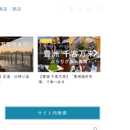
開店・閉店
カフェ
観光
来】「豊洲場外市
ワンちゃんOK！豊洲のカフェ・レ
豊洲市場でマ
ストラン23店
仲卸売場MAP
サイト内検索