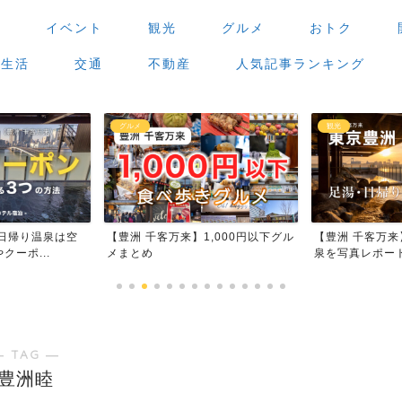
場
イベント
観光
グルメ
おトク
生活
交通
不動産
人気記事ランキング
観光
グルメ
,000円以下グル
【豊洲 千客万来】足湯・日帰り温
【豊洲 千客万
泉を写真レポート
場」で食べ歩き
― TAG ―
豊洲睦