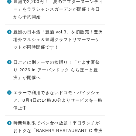
豊洲で2,200円！「夏のアフターヌーンティ
ー」をララシャンスガーデンが開催！今日
から予約開始
豊洲の日本酒「豊酒 vol.3」を初販売！豊洲
場外マルシェ＆豊洲クラフトサマーマーケ
ットが同時開催です！
日ごとに別テーマの盆踊り！「とよす夏祭
り 2026 in アーバンドック ららぽーと豊
洲」が開催へ
エラーで利用できないドコモ・バイクシェ
ア、8月4日の14時30分よりサービスを一時
停止中
時間無制限でパン食べ放題！平日ランチが
おトクな「BAKERY RESTAURANT C 豊洲