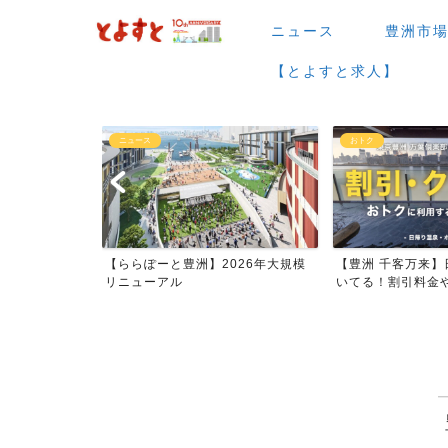
ニュース
豊洲市
【とよすと求人】
おトク
グルメ
026年大規模
【豊洲 千客万来】日帰り温泉は空
【豊洲 千客万来】1
いてる！割引料金やクーポ...
メまとめ