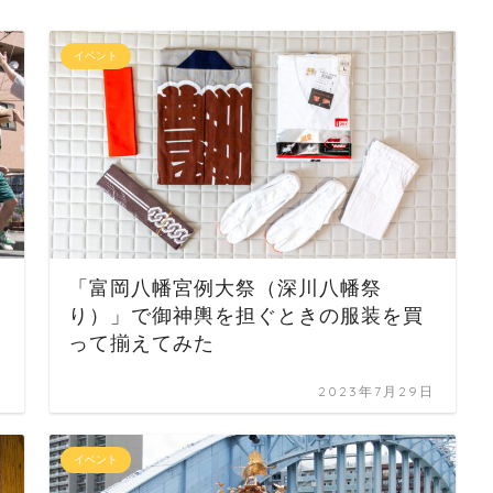
イベント
「富岡八幡宮例大祭（深川八幡祭
り）」で御神輿を担ぐときの服装を買
って揃えてみた
日
2023年7月29日
イベント