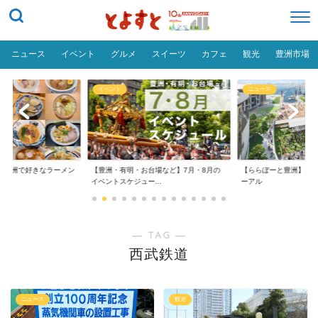
ニュース
イベント
グルメ
スイーツ
カフェ
観光
豊洲市場
イベント
ニュース
だ「豊洲で好きなラーメン
【豊洲・有明・お台場など】7月・8月の
【ららぽーと豊洲】20
イベントスケジュー...
ーアル
― TAG ―
西武鉄道
ニュース
観光