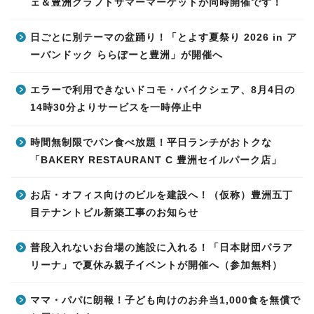
ェ＆豊洲クラフトサマーマーケットが同時開催です！
日ごとに別テーマの盆踊り！「とよす夏祭り 2026 in ア
ーバンドック ららぽーと豊洲」が開催へ
エラーで利用できないドコモ・バイクシェア、8月4日の
14時30分よりサービスを一時停止中
時間無制限でパン食べ放題！平日ランチがおトクな
「BAKERY RESTAURANT C 豊洲セイルパーク店」
お店・オフィス向けのビルを建設へ！（仮称）豊洲五丁
目テナントビル新築工事のお知らせ
普段入れないお台場の施設に入れる！「日本財団パラア
リーナ」で夏休み親子イベントが開催へ（参加無料）
ママ・パパに朗報！子ども向けのお弁当1,000食を無償で