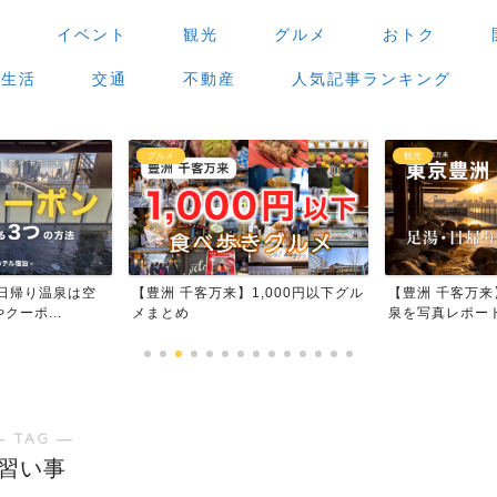
場
イベント
観光
グルメ
おトク
生活
交通
不動産
人気記事ランキング
グルメ
観光
空
【豊洲 千客万来】1,000円以下グル
【豊洲 千客万来】足湯・日帰
メまとめ
泉を写真レポート
― TAG ―
習い事