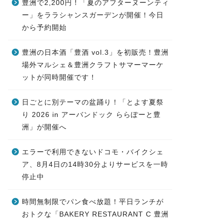
豊洲で2,200円！「夏のアフターヌーンティ
ー」をララシャンスガーデンが開催！今日
から予約開始
豊洲の日本酒「豊酒 vol.3」を初販売！豊洲
場外マルシェ＆豊洲クラフトサマーマーケ
ットが同時開催です！
日ごとに別テーマの盆踊り！「とよす夏祭
り 2026 in アーバンドック ららぽーと豊
洲」が開催へ
エラーで利用できないドコモ・バイクシェ
ア、8月4日の14時30分よりサービスを一時
停止中
時間無制限でパン食べ放題！平日ランチが
おトクな「BAKERY RESTAURANT C 豊洲