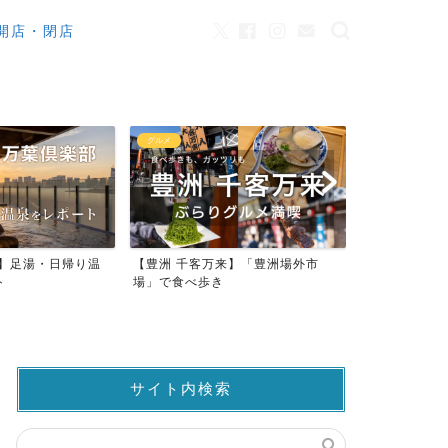
開店・閉店
グルメ
カフェ
り温
【豊洲 千客万来】「豊洲場外市
ワンちゃんOK！豊洲のカフ
場」で食べ歩き
ストラン23店
サイト内検索