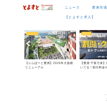
ニュース
豊洲市
【とよすと求人】
ニュース
おトク
【ららぽーと豊洲】2026年大規模
【豊洲 千客万来】日帰り温泉は
リニューアル
いてる！割引料金やクーポ...