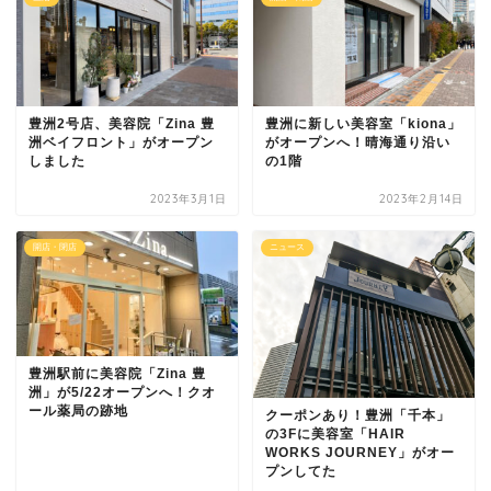
豊洲2号店、美容院「Zina 豊
豊洲に新しい美容室「kiona」
洲ベイフロント」がオープン
がオープンへ！晴海通り沿い
しました
の1階
2023年3月1日
2023年2月14日
開店・閉店
ニュース
豊洲駅前に美容院「Zina 豊
洲」が5/22オープンへ！クオ
ール薬局の跡地
クーポンあり！豊洲「千本」
の3Fに美容室「HAIR
WORKS JOURNEY」がオー
プンしてた