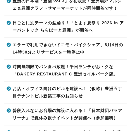
豊洲の日本酒「豊酒 vol.3」を初販売！豊洲場外マルシ
ェ＆豊洲クラフトサマーマーケットが同時開催です！
日ごとに別テーマの盆踊り！「とよす夏祭り 2026 in ア
ーバンドック ららぽーと豊洲」が開催へ
エラーで利用できないドコモ・バイクシェア、8月4日の
14時30分よりサービスを一時停止中
時間無制限でパン食べ放題！平日ランチがおトクな
「BAKERY RESTAURANT C 豊洲セイルパーク店」
お店・オフィス向けのビルを建設へ！（仮称）豊洲五丁
目テナントビル新築工事のお知らせ
普段入れないお台場の施設に入れる！「日本財団パラア
リーナ」で夏休み親子イベントが開催へ（参加無料）