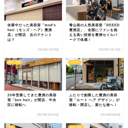
休業中だった美容室「mod's
青山発の人気美容室「REEED
hair（モッズ・ヘア）豊洲
豊洲店」、全国にファンを抱
店」が閉店 次のテナント
える高い技術を豊洲セイルパ
は？
ークで体感！
2026年1月19日
2025年7月23日
開店・閉店
ニュース
20年営業してきた豊洲の美容
ふたりで創業した豊洲の美容
室「bee hair」が閉店、中央
室「ルート ヘア デザイン」が
区に移転へ
移転・閉店し、新たな旅へ！
2025年3月24日
2024年9月4日
生活
開店・閉店