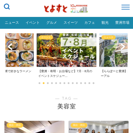
ニュース
イベント
グルメ
スイーツ
カフェ
観光
豊洲市場
イベント
ニュース
だ「豊洲で好きなラーメン
【豊洲・有明・お台場など】7月・8月の
【ららぽーと豊洲】20
イベントスケジュー...
ーアル
― TAG ―
美容室
開店・閉店
開店・閉店