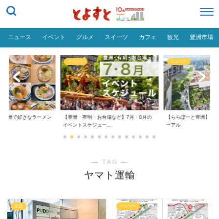
ニュース
イベント
グルメ
スイーツ
カフェ
観光
豊洲市場
イベント
ニュース
だ「豊洲で好きなラーメン
【豊洲・有明・お台場など】7月・8月の
【ららぽーと豊洲】20
イベントスケジュー...
ーアル
― TAG ―
ヤマト運輸
生活
ニュース