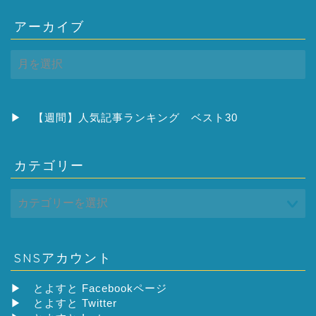
アーカイブ
ア
ー
カ
イ
ブ
▶
【週間】人気記事ランキング ベスト30
カテゴリー
SNSアカウント
▶
とよすと Facebookページ
▶
とよすと Twitter