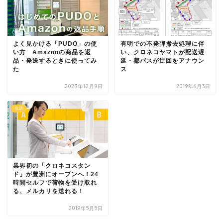
よく見かける「PUDO」の使
有明での不発弾撤去処理に伴
い方 Amazonの商品を返
い、クロネコヤマトが配送遅
品・発送するときに使ってみ
延・都バスが迂回をアナウン
た
ス
2023年12月9日
2019年6月3日
生活
業界初の「クロネコスタン
ド」が豊洲にオープンへ！24
時間セルフで荷物を受け取れ
る、メルカリを送れる！
2019年5月5日