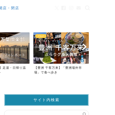
開店・閉店
グルメ
カフェ
来】足湯・日帰り温
【豊洲 千客万来】「豊洲場外市
ワンちゃんO
ト
場」で食べ歩き
ストラン23店
サイト内検索