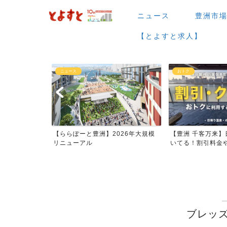
ニュース
豊洲市
【とよすと求人】
ニュース
おトク
場など】7月・
【ららぽーと豊洲】2026年大規模
【豊洲 千客万来】
ー...
リニューアル
いてる！割引料金やク
ブレッズ