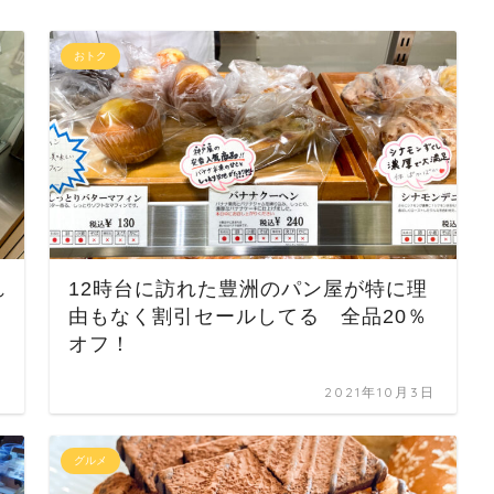
おトク
れ
12時台に訪れた豊洲のパン屋が特に理
由もなく割引セールしてる 全品20％
オフ！
日
2021年10月3日
グルメ