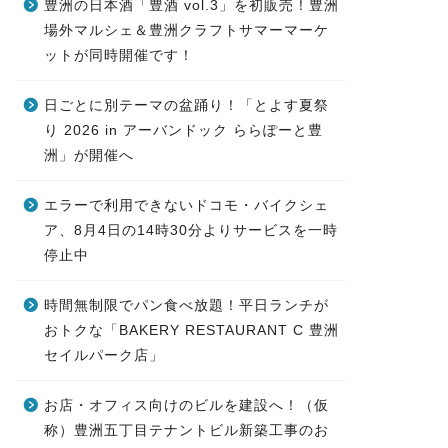
豊洲の日本酒「豊酒 vol.3」を初販売！豊洲
場外マルシェ＆豊洲クラフトサマーマーケ
ットが同時開催です！
日ごとに別テーマの盆踊り！「とよす夏祭
り 2026 in アーバンドック ららぽーと豊
洲」が開催へ
エラーで利用できないドコモ・バイクシェ
ア、8月4日の14時30分よりサービスを一時
停止中
時間無制限でパン食べ放題！平日ランチが
おトクな「BAKERY RESTAURANT C 豊洲
セイルパーク店」
お店・オフィス向けのビルを建設へ！（仮
称）豊洲五丁目テナントビル新築工事のお