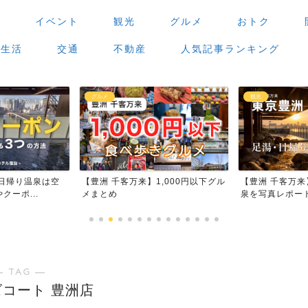
場
イベント
観光
グルメ
おトク
生活
交通
不動産
人気記事ランキング
グルメ
観光
日帰り温泉は空
【豊洲 千客万来】1,000円以下グル
【豊洲 千客万
ーポ...
メまとめ
泉を写真レポー
― TAG ―
コート 豊洲店