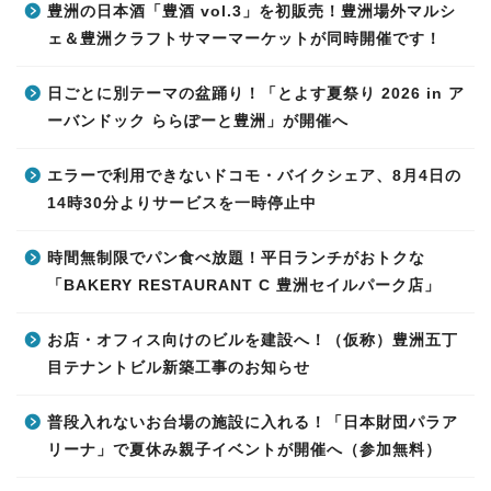
豊洲の日本酒「豊酒 vol.3」を初販売！豊洲場外マルシ
ェ＆豊洲クラフトサマーマーケットが同時開催です！
日ごとに別テーマの盆踊り！「とよす夏祭り 2026 in ア
ーバンドック ららぽーと豊洲」が開催へ
エラーで利用できないドコモ・バイクシェア、8月4日の
14時30分よりサービスを一時停止中
時間無制限でパン食べ放題！平日ランチがおトクな
「BAKERY RESTAURANT C 豊洲セイルパーク店」
お店・オフィス向けのビルを建設へ！（仮称）豊洲五丁
目テナントビル新築工事のお知らせ
普段入れないお台場の施設に入れる！「日本財団パラア
リーナ」で夏休み親子イベントが開催へ（参加無料）