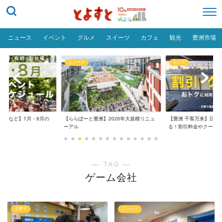
ニュース
イベント
グルメ
スイーツ
カフェ
観光
豊洲市場
ニュース
おトク
台場など】7月・8月の
【ららぽーと豊洲】2026年大規模リニュ
【豊洲 千客万来】日帰
..
ーアル
る！割引料金やクーポ..
― TAG ―
ゲーム会社
子育て
ニュース