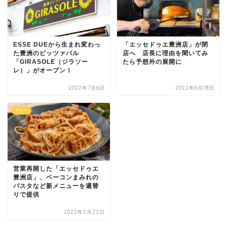
ESSE DUEから生まれ変わっ
「エッセドゥエ豊洲店」が閉
た豊洲のピッツァバル
店へ 店長に理由を聞いてみ
「GIRASOLE（ジラソー
たら予想外の展開に
レ）」がオープン！
2022年7月6日
2022年6月18日
グルメ
営業再開した「エッセドゥエ
豊洲店」、ベーコンまみれの
パスタなど新メニューを週替
りで提供
2022年2月22日