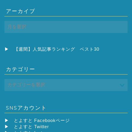
アーカイブ
ア
ー
カ
イ
ブ
▶
【週間】人気記事ランキング ベスト30
カテゴリー
SNSアカウント
▶
とよすと Facebookページ
▶
とよすと Twitter