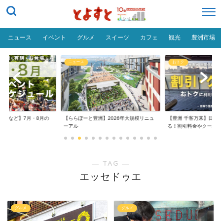
ニュース
イベント
グルメ
スイーツ
カフェ
観光
豊洲市場
ニュース
おトク
台場など】7月・8月の
【ららぽーと豊洲】2026年大規模リニュ
【豊洲 千客万来】日帰
..
ーアル
る！割引料金やクーポ..
― TAG ―
エッセドゥエ
グルメ
グルメ