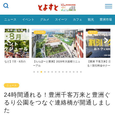
ニュース
イベント
グルメ
スイーツ
カフェ
観光
豊洲市場
ニュース
おトク
台場など】7月・8月の
【ららぽーと豊洲】2026年大規模リニュ
【豊洲 千客万来】日帰
..
ーアル
る！割引料金やクーポ..
ニュース
24時間通れる！豊洲千客万来と豊洲ぐ
るり公園をつなぐ連絡橋が開通しまし
た