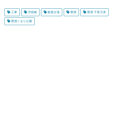
工事
浮桟橋
船着き場
豊洲
豊洲 千客万来
豊洲ぐるり公園