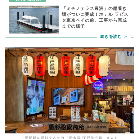
「ミチノテラス豊洲」の船着き
場がついに完成！ホテル ラビス
タ東京ベイの前、工事から完成
までの様子
（屋形船を運航するのは「新木場 江戸前汽船」さん）