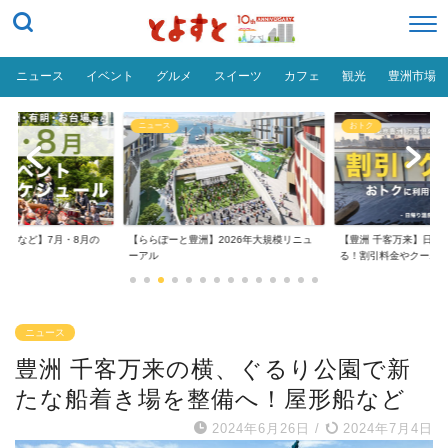
ニュース
イベント
グルメ
スイーツ
カフェ
観光
豊洲市場
ニュース
おトク
台場など】7月・8月の
【ららぽーと豊洲】2026年大規模リニュ
【豊洲 千客万来】日帰
..
ーアル
る！割引料金やクーポ..
ニュース
豊洲 千客万来の横、ぐるり公園で新
たな船着き場を整備へ！屋形船など
2024年6月26日
/
2024年7月4日