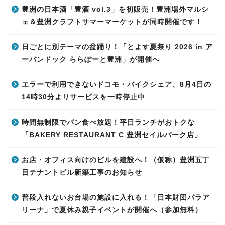
豊洲の日本酒「豊酒 vol.3」を初販売！豊洲場外マルシ
ェ＆豊洲クラフトサマーマーケットが同時開催です！
日ごとに別テーマの盆踊り！「とよす夏祭り 2026 in ア
ーバンドック ららぽーと豊洲」が開催へ
エラーで利用できないドコモ・バイクシェア、8月4日の
14時30分よりサービスを一時停止中
時間無制限でパン食べ放題！平日ランチがおトクな
「BAKERY RESTAURANT C 豊洲セイルパーク店」
お店・オフィス向けのビルを建設へ！（仮称）豊洲五丁
目テナントビル新築工事のお知らせ
普段入れないお台場の施設に入れる！「日本財団パラア
リーナ」で夏休み親子イベントが開催へ（参加無料）