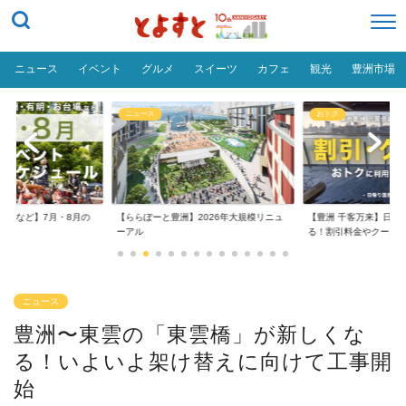
ニュース
イベント
グルメ
スイーツ
カフェ
観光
豊洲市場
ニュース
おトク
台場など】7月・8月の
【ららぽーと豊洲】2026年大規模リニュ
【豊洲 千客万来】日帰
..
ーアル
る！割引料金やクーポ..
ニュース
豊洲〜東雲の「東雲橋」が新しくな
る！いよいよ架け替えに向けて工事開
始