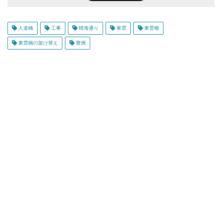
人道橋
工事
晴海通り
東雲
東雲橋
東雲橋の架け替え
豊洲