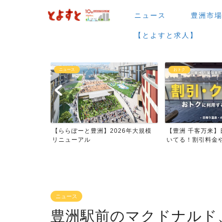
ニュース
豊洲市
【とよすと求人】
おトク
グルメ
026年大規模
【豊洲 千客万来】日帰り温泉は空
【豊洲 千客万来】1
いてる！割引料金やクーポ...
メまとめ
ニュース
豊洲駅前のマクドナルド