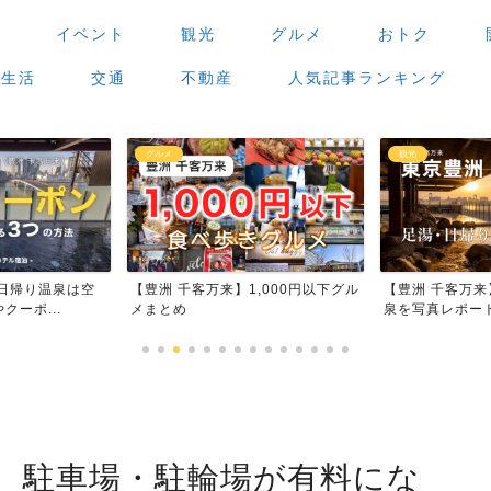
場
イベント
観光
グルメ
おトク
生活
交通
不動産
人気記事ランキング
観光
グルメ
,000円以下グル
【豊洲 千客万来】足湯・日帰り温
【豊洲 千客万
泉を写真レポート
場」で食べ歩き
、駐車場・駐輪場が有料にな