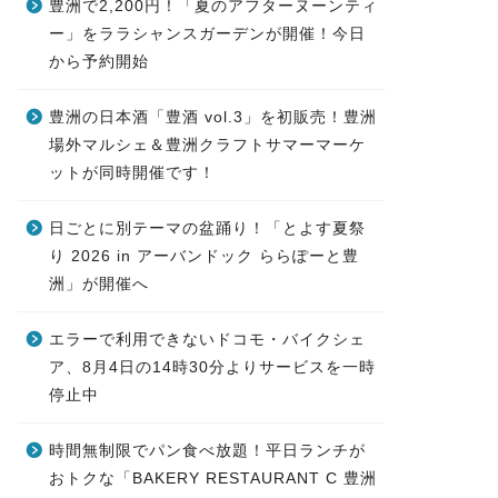
豊洲で2,200円！「夏のアフターヌーンティ
ー」をララシャンスガーデンが開催！今日
から予約開始
豊洲の日本酒「豊酒 vol.3」を初販売！豊洲
場外マルシェ＆豊洲クラフトサマーマーケ
ットが同時開催です！
日ごとに別テーマの盆踊り！「とよす夏祭
り 2026 in アーバンドック ららぽーと豊
洲」が開催へ
エラーで利用できないドコモ・バイクシェ
ア、8月4日の14時30分よりサービスを一時
停止中
時間無制限でパン食べ放題！平日ランチが
おトクな「BAKERY RESTAURANT C 豊洲