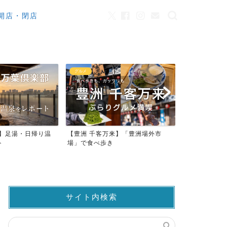
開店・閉店
カフェ
観光
来】「豊洲場外市
ワンちゃんOK！豊洲のカフェ・レ
豊洲市場でマ
ストラン23店
仲卸売場MAP
サイト内検索