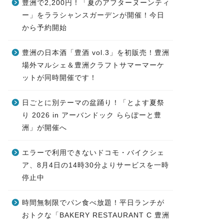
豊洲で2,200円！「夏のアフターヌーンティ
ー」をララシャンスガーデンが開催！今日
から予約開始
豊洲の日本酒「豊酒 vol.3」を初販売！豊洲
場外マルシェ＆豊洲クラフトサマーマーケ
ットが同時開催です！
日ごとに別テーマの盆踊り！「とよす夏祭
り 2026 in アーバンドック ららぽーと豊
洲」が開催へ
エラーで利用できないドコモ・バイクシェ
ア、8月4日の14時30分よりサービスを一時
停止中
時間無制限でパン食べ放題！平日ランチが
おトクな「BAKERY RESTAURANT C 豊洲