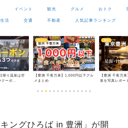
場
イベント
観光
グルメ
おトク
生活
交通
不動産
人気記事ランキング
観光
グルメ
,000円以下グル
【豊洲 千客万来】足湯・日帰り温
【豊洲 千客万
泉を写真レポート
場」で食べ歩き
キングひろば in 豊洲」が開