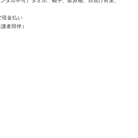
サンダル不可）タオル、帽子、飲み物、日焼け対策、
で現金払い
保護者同伴）