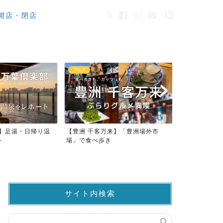
開店・閉店
カフェ
観光
来】「豊洲場外市
ワンちゃんOK！豊洲のカフェ・レ
豊洲市場でマ
ストラン23店
仲卸売場MAP
サイト内検索