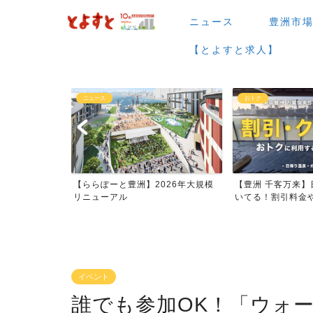
ニュース
豊洲市
【とよすと求人】
おトク
グルメ
026年大規模
【豊洲 千客万来】日帰り温泉は空
【豊洲 千客万来】1
いてる！割引料金やクーポ...
メまとめ
イベント
誰でも参加OK！「ウォー