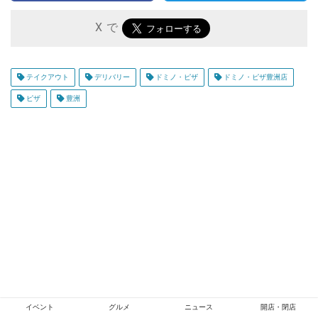
X で
テイクアウト
デリバリー
ドミノ・ピザ
ドミノ・ピザ豊洲店
ピザ
豊洲
イベント
グルメ
ニュース
開店・閉店