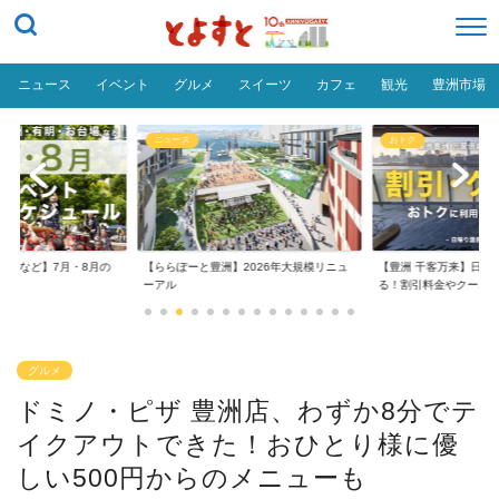
ニュース
イベント
グルメ
スイーツ
カフェ
観光
豊洲市場
ニュース
おトク
台場など】7月・8月の
【ららぽーと豊洲】2026年大規模リニュ
【豊洲 千客万来】日帰
..
ーアル
る！割引料金やクーポ..
グルメ
ドミノ・ピザ 豊洲店、わずか8分でテ
イクアウトできた！おひとり様に優
しい500円からのメニューも