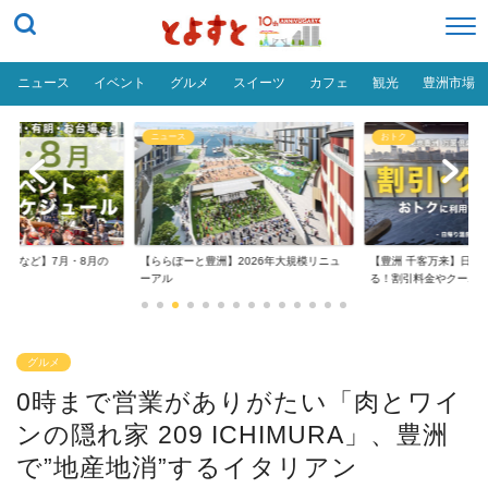
ニュース
イベント
グルメ
スイーツ
カフェ
観光
豊洲市場
ニュース
おトク
台場など】7月・8月の
【ららぽーと豊洲】2026年大規模リニュ
【豊洲 千客万来】日帰
..
ーアル
る！割引料金やクーポ..
グルメ
0時まで営業がありがたい「肉とワイ
ンの隠れ家 209 ICHIMURA」、豊洲
で”地産地消”するイタリアン