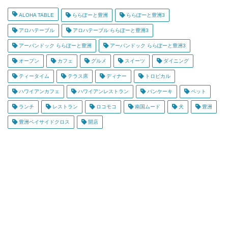
ALOHA TABLE
ららぽーと豊洲
ららぽーと豊洲3
アロハテーブル
アロハテーブル ららぽーと豊洲3
アーバンドック ららぽーと豊洲
アーバンドック ららぽーと豊洲3
オープン
カフェ
グルメ
スイーツ
ダイニング
ティータイム
テラス席
ディナー
トロピカル
ハワイアンカフェ
ハワイアンレストラン
パンケーキ
ペット
ランチ
レストラン
ロコモコ
南国ムード
犬
豊洲
豊洲ベイサイドクロス
開店