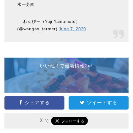
水一芳園
— わんびー（Yuji Yamamoto）
(@wangan_farmer)
June 7, 2020
いいね！で最新情報Get
シェアする
ツイートする
X で