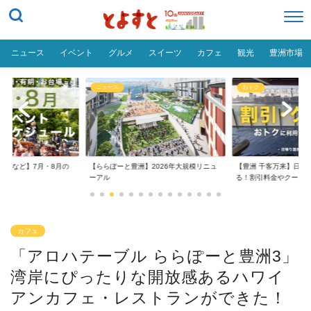
ニュース
イベント
グルメ
スイーツ
カフェ
観光
豊洲市場
ニュース
おトク
台場など】7月・8月の
【ららぽーと豊洲】2026年大規模リニュ
【豊洲 千客万来】日帰
..
ーアル
る！割引料金やクーポ..
カフェ
「アロハテーブル ららぽーと豊洲3」
湾岸にぴったりな開放感あるハワイ
アンカフェ・レストランができた！