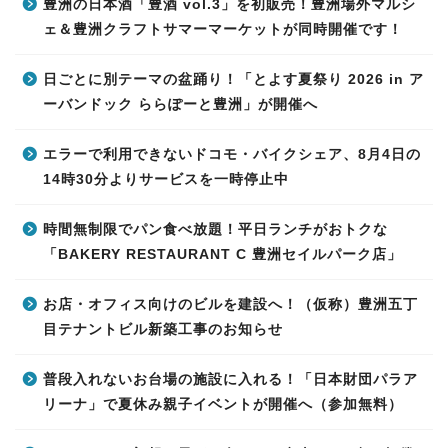
豊洲の日本酒「豊酒 vol.3」を初販売！豊洲場外マルシ
ェ＆豊洲クラフトサマーマーケットが同時開催です！
日ごとに別テーマの盆踊り！「とよす夏祭り 2026 in ア
ーバンドック ららぽーと豊洲」が開催へ
エラーで利用できないドコモ・バイクシェア、8月4日の
14時30分よりサービスを一時停止中
時間無制限でパン食べ放題！平日ランチがおトクな
「BAKERY RESTAURANT C 豊洲セイルパーク店」
お店・オフィス向けのビルを建設へ！（仮称）豊洲五丁
目テナントビル新築工事のお知らせ
普段入れないお台場の施設に入れる！「日本財団パラア
リーナ」で夏休み親子イベントが開催へ（参加無料）