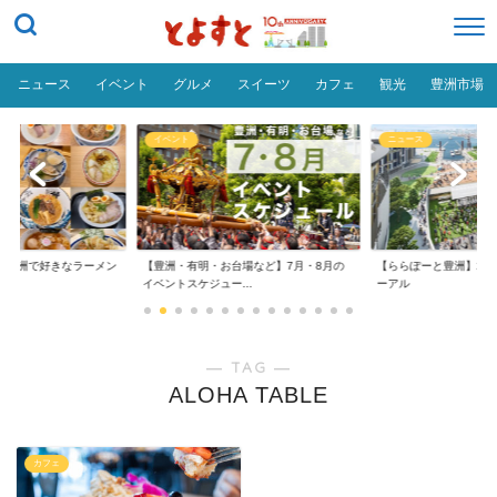
ニュース
イベント
グルメ
スイーツ
カフェ
観光
豊洲市場
イベント
ニュース
だ「豊洲で好きなラーメン
【豊洲・有明・お台場など】7月・8月の
【ららぽーと豊洲】20
イベントスケジュー...
ーアル
― TAG ―
ALOHA TABLE
カフェ