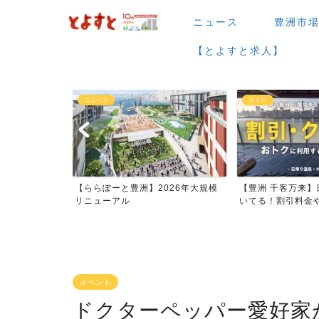
ニュース
豊洲市
【とよすと求人】
おトク
グルメ
026年大規模
【豊洲 千客万来】日帰り温泉は空
【豊洲 千客万来】1
いてる！割引料金やクーポ...
メまとめ
イベント
ドクターペッパー愛好家