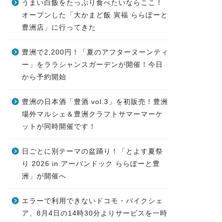
うまい白飯をたっぷり食べたいならここ！
オープンした「大かまど飯 寅福 ららぽーと
豊洲店」に行ってきた
豊洲で2,200円！「夏のアフターヌーンティ
ー」をララシャンスガーデンが開催！今日
から予約開始
豊洲の日本酒「豊酒 vol.3」を初販売！豊洲
場外マルシェ＆豊洲クラフトサマーマーケ
ットが同時開催です！
日ごとに別テーマの盆踊り！「とよす夏祭
り 2026 in アーバンドック ららぽーと豊
洲」が開催へ
エラーで利用できないドコモ・バイクシェ
ア、8月4日の14時30分よりサービスを一時