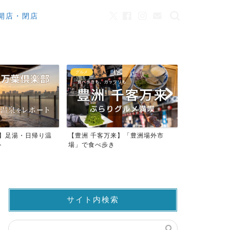
開店・閉店
カフェ
観光
来】「豊洲場外市
ワンちゃんOK！豊洲のカフェ・レ
豊洲市場でマ
ストラン23店
仲卸売場MAP
サイト内検索