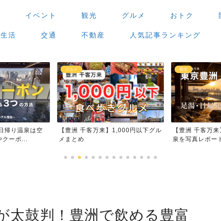
場
イベント
観光
グルメ
おトク
生活
交通
不動産
人気記事ランキング
観光
グルメ
,000円以下グル
【豊洲 千客万来】足湯・日帰り温
【豊洲 千客万
泉を写真レポート
場」で食べ歩き
が太鼓判！豊洲で飲める豊富