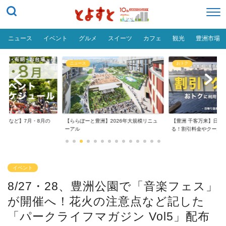
ニュース
イベント
グルメ
スイーツ
カフェ
観光
豊洲市場
ニュース
おトク
台場など】7月・8月の
【ららぽーと豊洲】2026年大規模リニュ
【豊洲 千客万来】日帰
..
ーアル
る！割引料金やクーポ..
イベント
8/27・28、豊洲公園で「音楽フェス」
が開催へ！花火の注意点など記した
「パークライフマガジン Vol5」配布