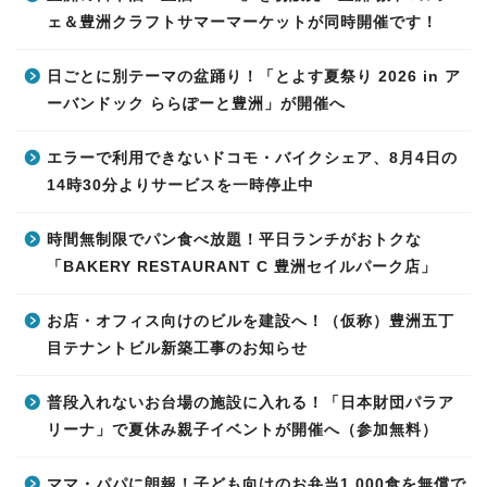
ェ＆豊洲クラフトサマーマーケットが同時開催です！
日ごとに別テーマの盆踊り！「とよす夏祭り 2026 in ア
ーバンドック ららぽーと豊洲」が開催へ
エラーで利用できないドコモ・バイクシェア、8月4日の
14時30分よりサービスを一時停止中
時間無制限でパン食べ放題！平日ランチがおトクな
「BAKERY RESTAURANT C 豊洲セイルパーク店」
お店・オフィス向けのビルを建設へ！（仮称）豊洲五丁
目テナントビル新築工事のお知らせ
普段入れないお台場の施設に入れる！「日本財団パラア
リーナ」で夏休み親子イベントが開催へ（参加無料）
ママ・パパに朗報！子ども向けのお弁当1,000食を無償で