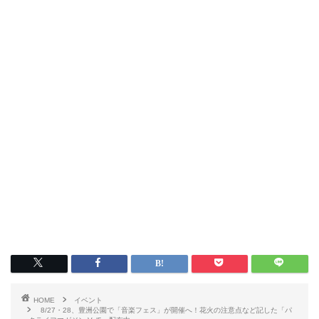
HOME
イベント
8/27・28、豊洲公園で「音楽フェス」が開催へ！花火の注意点など記した「パ