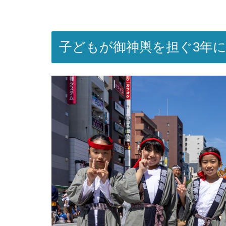
子どもが御神輿を担ぐ3年