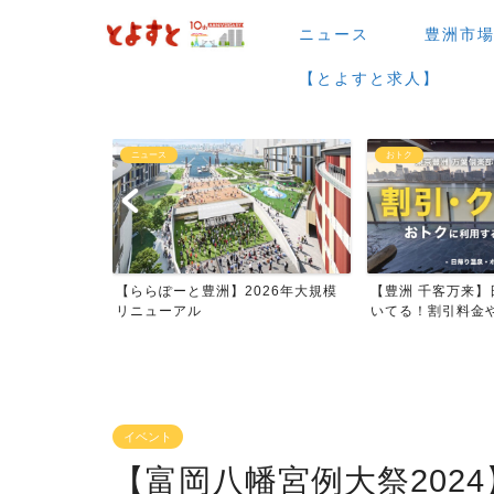
ニュース
豊洲市
【とよすと求人】
おトク
グルメ
026年大規模
【豊洲 千客万来】日帰り温泉は空
【豊洲 千客万来】1
いてる！割引料金やクーポ...
メまとめ
イベント
【富岡八幡宮例大祭202