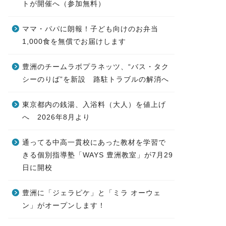
トが開催へ（参加無料）
ママ・パパに朗報！子ども向けのお弁当
1,000食を無償でお届けします
豊洲のチームラボプラネッツ、“バス・タク
シーのりば”を新設 路駐トラブルの解消へ
東京都内の銭湯、入浴料（大人）を値上げ
へ 2026年8月より
通ってる中高一貫校にあった教材を学習で
きる個別指導塾「WAYS 豊洲教室」が7月29
日に開校
豊洲に「ジェラピケ」と「ミラ オーウェ
ン」がオープンします！