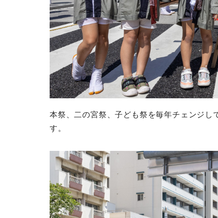
本祭、二の宮祭、子ども祭を毎年チェンジし
す。