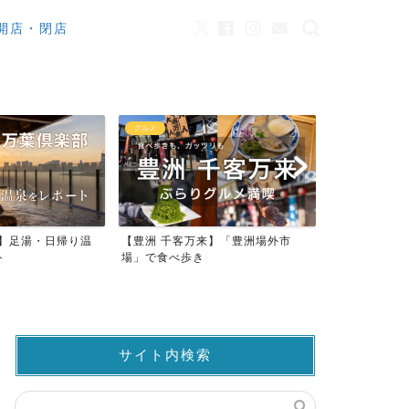
開店・閉店
カフェ
観光
来】「豊洲場外市
ワンちゃんOK！豊洲のカフェ・レ
豊洲市場でマ
ストラン23店
仲卸売場MAP
サイト内検索