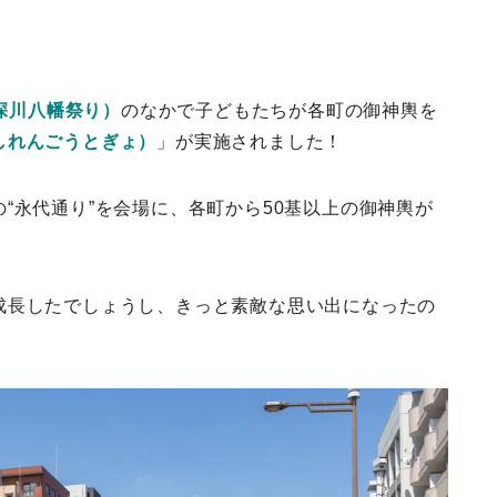
深川八幡祭り）
のなかで子どもたちが各町の御神輿を
しれんごうとぎょ）
」が実施されました！
“永代通り”を会場に、各町から50基以上の御神輿が
成長したでしょうし、きっと素敵な思い出になったの