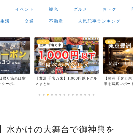
場
イベント
観光
グルメ
おトク
生活
交通
不動産
人気記事ランキング
観光
グルメ
,000円以下グル
【豊洲 千客万来】足湯・日帰り温
【豊洲 千客万
泉を写真レポート
場」で食べ歩き
4】水かけの大舞台で御神輿を