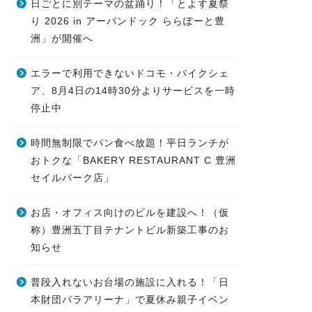
日ごとに別テーマの盆踊り！「とよす夏祭
り 2026 in アーバンドック ららぽーと豊
洲」が開催へ
エラーで利用できないドコモ・バイクシェ
ア、8月4日の14時30分よりサービスを一時
停止中
時間無制限でパン食べ放題！平日ランチが
おトクな「BAKERY RESTAURANT C 豊洲
セイルパーク店」
お店・オフィス向けのビルを建設へ！（仮
称）豊洲五丁目テナントビル新築工事のお
知らせ
普段入れないお台場の施設に入れる！「日
本財団パラアリーナ」で夏休み親子イベン