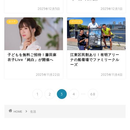
2025年12月5日
2025年12月1日
おトク
イベント
子どもを無料ご招待！藤田麻
江東区民割あり！有明アリー
衣子Live「純白」が開催へ
ナの船着場でファミリークル
ーズ
2025年11月22日
2025年11月4日
...
1
2
3
4
68
HOME
生活