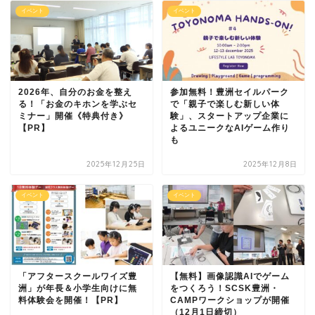
イベント
イベント
2026年、自分のお金を整え
参加無料！豊洲セイルパーク
る！「お金のキホンを学ぶセ
で「親子で楽しむ新しい体
ミナー」開催《特典付き》
験」、スタートアップ企業に
【PR】
よるユニークなAIゲーム作り
も
2025年12月25日
2025年12月8日
イベント
イベント
「アフタースクールワイズ豊
【無料】画像認識AIでゲーム
洲」が年長＆小学生向けに無
をつくろう！SCSK豊洲・
料体験会を開催！【PR】
CAMPワークショップが開催
（12月1日締切）