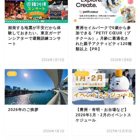
頻発する地震が不安だから体
豊洲セイルパークで0歳から参
験しておきたい、東京ガーデ
加できる「PETIT CŒUR（プ
ンシアターで避難訓練コンサ
チクール）」月齢に最適化さ
ート
れた親子アクティビティ120種
類以上【PR】
2026年1月11日
2026年1月8日
生活
イベント
2026年のご挨拶
【豊洲・有明・お台場など】
2026年1月・2月のイベントス
ケジュール
2026年1月1日
2025年12月31日