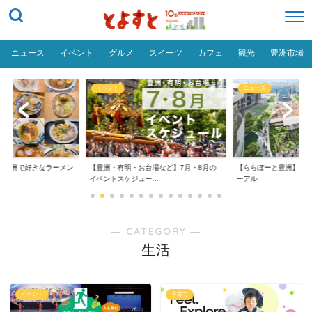
ニュース
イベント
グルメ
スイーツ
カフェ
観光
豊洲市場
イベント
ニュース
だ「豊洲で好きなラーメン
【豊洲・有明・お台場など】7月・8月の
【ららぽーと豊洲】20
イベントスケジュー...
ーアル
― CATEGORY ―
生活
イベント
子育て