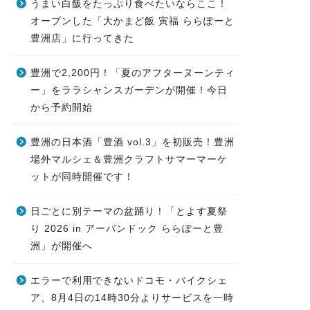
うまい白飯をたっぷり食べたいならここ！
オープンした「大かまど飯 寅福 ららぽーと
豊洲店」に行ってきた
豊洲で2,200円！「夏のアフターヌーンティ
ー」をララシャンスガーデンが開催！今日
から予約開始
豊洲の日本酒「豊酒 vol.3」を初販売！豊洲
場外マルシェ＆豊洲クラフトサマーマーケ
ットが同時開催です！
日ごとに別テーマの盆踊り！「とよす夏祭
り 2026 in アーバンドック ららぽーと豊
洲」が開催へ
エラーで利用できないドコモ・バイクシェ
ア、8月4日の14時30分よりサービスを一時