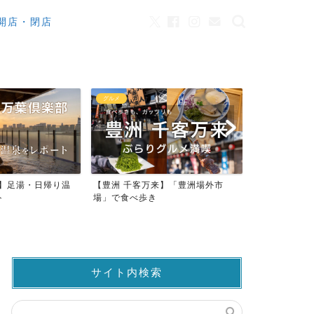
開店・閉店
グルメ
カフェ
来】足湯・日帰り温
【豊洲 千客万来】「豊洲場外市
ワンちゃんO
ト
場」で食べ歩き
ストラン23店
サイト内検索