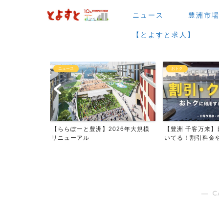
ニュース
豊洲市
【とよすと求人】
ニュース
おトク
場など】7月・
【ららぽーと豊洲】2026年大規模
【豊洲 千客万来】
ー...
リニューアル
いてる！割引料金やク
― C