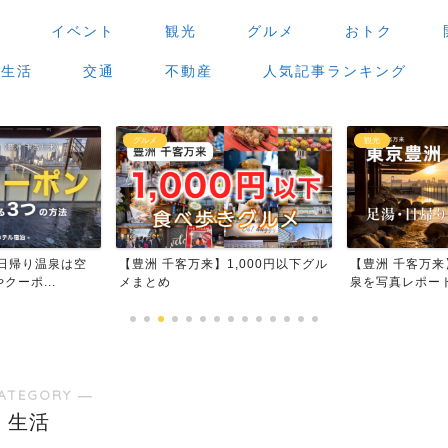
場
イベント
観光
グルメ
おトク
生活
交通
不動産
人気記事ランキング
グルメ
観光
日帰り温泉は空
【豊洲 千客万来】1,000円以下グル
【豊洲 千客万
ーポ...
メまとめ
泉を写真レポー
ATEGORY ―
生活