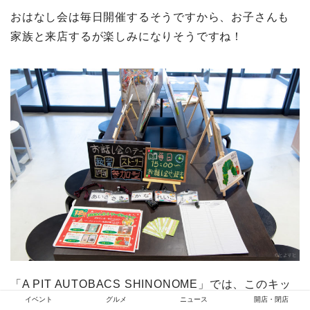
おはなし会は毎日開催するそうですから、お子さんも
家族と来店するが楽しみになりそうですね！
「A PIT AUTOBACS SHINONOME」では、このキッ
イベント
グルメ
ニュース
開店・閉店
ズコーナーをさまざまな体験を通じて子育て世代のマ