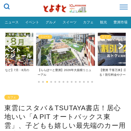
ニュース
イベント
グルメ
スイーツ
カフェ
観光
豊洲市場
ニュース
おトク
台場など】7月・8月の
【ららぽーと豊洲】2026年大規模リニュ
【豊洲 千客万来】日帰
..
ーアル
る！割引料金やクーポ..
カフェ
東雲にスタバ＆TSUTAYA書店！居心
地いい「A PIT オートバックス東
雲」、子どもも嬉しい最先端のカー用