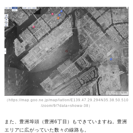
（
https://map.goo.ne.jp/map/latlon/E139.47.29.294N35.38.50.510
/zoom/9/?data=showa-38
）
また、豊洲埠頭（豊洲6丁目）もできていますね。豊洲
エリアに広がっていた数々の線路も。