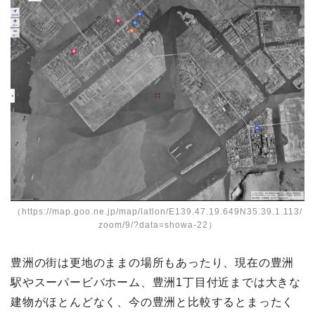
（
https://map.goo.ne.jp/map/latlon/E139.47.19.649N35.39.1.113/
zoom/9/?data=showa-22
）
豊洲の街は更地のままの場所もあったり、現在の豊洲
駅やスーパービバホーム、豊洲1丁目付近までは大きな
建物がほとんどなく、今の豊洲と比較するとまったく