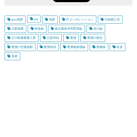
goo地図
IHI
地図
巴コーポレーション
巴組鐵工所
日新製糖
晴海線
東京都港湾局専用線
深川線
石川島播磨重工業
石炭埠頭
豊洲
豊洲の歴史
豊洲の空撮地図
豊洲埠頭
豊洲物揚場線
貨物線
鉄道
長屋