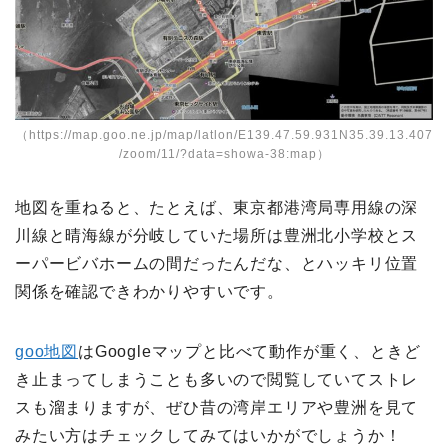
（
https://map.goo.ne.jp/map/latlon/E139.47.59.931N35.39.13.407
/zoom/11/?data=showa-38:map
）
地図を重ねると、たとえば、東京都港湾局専用線の深
川線と晴海線が分岐していた場所は豊洲北小学校とス
ーパービバホームの間だったんだな、とハッキリ位置
関係を確認できわかりやすいです。
goo地図
はGoogleマップと比べて動作が重く、ときど
き止まってしまうことも多いので閲覧していてストレ
スも溜まりますが、ぜひ昔の湾岸エリアや豊洲を見て
みたい方はチェックしてみてはいかがでしょうか！