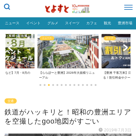
ニュース
イベント
グルメ
スイーツ
カフェ
観光
豊洲市場
ニュース
おトク
台場など】7月・8月の
【ららぽーと豊洲】2026年大規模リニュ
【豊洲 千客万来】日帰
..
ーアル
る！割引料金やクーポ..
交通
鉄道がハッキリと！昭和の豊洲エリア
を空撮したgoo地図がすごい
2019年7月3日