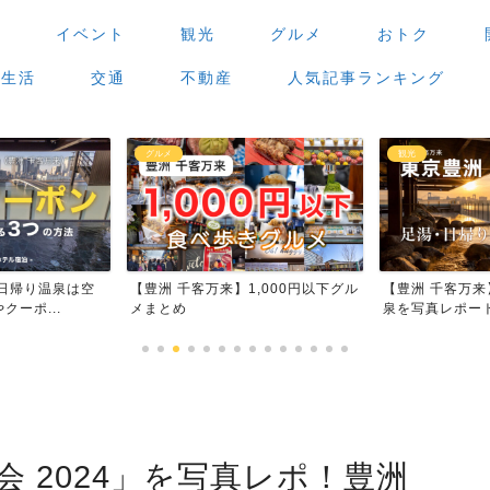
場
イベント
観光
グルメ
おトク
生活
交通
不動産
人気記事ランキング
観光
グルメ
,000円以下グル
【豊洲 千客万来】足湯・日帰り温
【豊洲 千客万
泉を写真レポート
場」で食べ歩き
会 2024」を写真レポ！豊洲