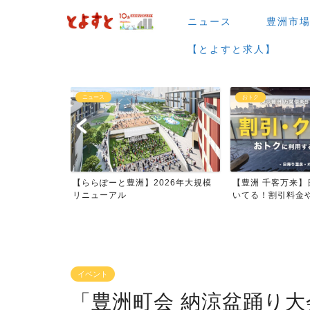
ニュース
豊洲市
【とよすと求人】
おトク
グルメ
026年大規模
【豊洲 千客万来】日帰り温泉は空
【豊洲 千客万来】1
いてる！割引料金やクーポ...
メまとめ
イベント
「豊洲町会 納涼盆踊り大