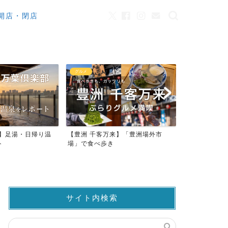
開店・閉店
カフェ
観光
来】「豊洲場外市
ワンちゃんOK！豊洲のカフェ・レ
豊洲市場でマ
ストラン23店
仲卸売場MAP
サイト内検索