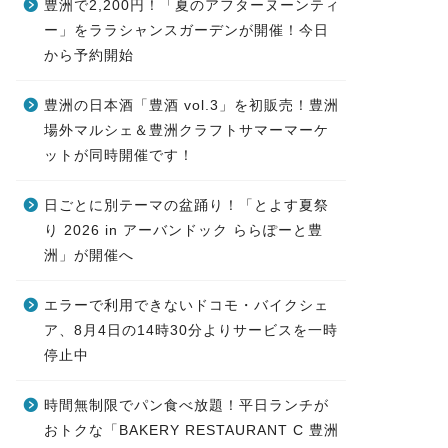
豊洲で2,200円！「夏のアフターヌーンティ
ー」をララシャンスガーデンが開催！今日
から予約開始
豊洲の日本酒「豊酒 vol.3」を初販売！豊洲
場外マルシェ＆豊洲クラフトサマーマーケ
ットが同時開催です！
日ごとに別テーマの盆踊り！「とよす夏祭
り 2026 in アーバンドック ららぽーと豊
洲」が開催へ
エラーで利用できないドコモ・バイクシェ
ア、8月4日の14時30分よりサービスを一時
停止中
時間無制限でパン食べ放題！平日ランチが
おトクな「BAKERY RESTAURANT C 豊洲