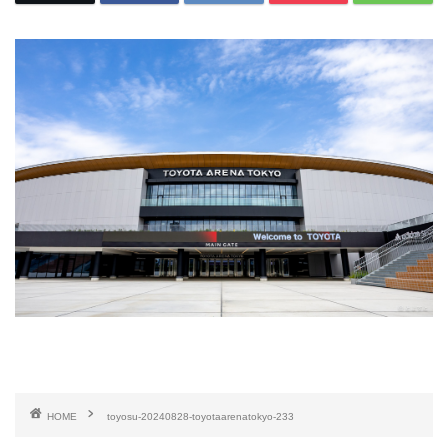
HOME
toyosu-20240828-toyotaarenatokyo-233