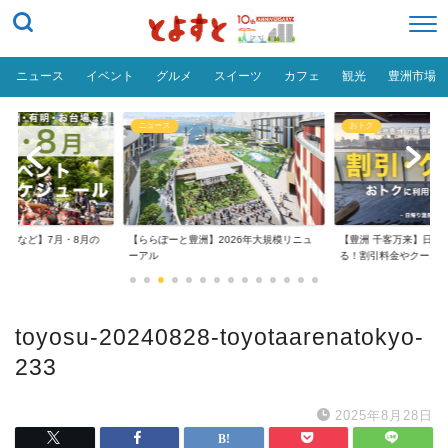
ニュース
イベント
グルメ
スイーツ
カフェ
観光
豊洲市場
ニュース
おトク
台場など】7月・8月の
【ららぽーと豊洲】2026年大規模リニュ
【豊洲 千客万来】日帰
..
ーアル
る！割引料金やクーポ..
toyosu-20240828-toyotaarenatokyo-
233
2025年8月28日