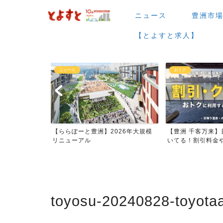
ニュース
豊洲市
【とよすと求人】
おトク
グルメ
026年大規模
【豊洲 千客万来】日帰り温泉は空
【豊洲 千客万来】1
いてる！割引料金やクーポ...
メまとめ
toyosu-20240828-toyota