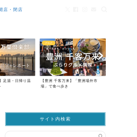
開店・閉店
カフェ
観光
来】「豊洲場外市
ワンちゃんOK！豊洲のカフェ・レ
豊洲市場でマ
ストラン23店
仲卸売場MAP
サイト内検索