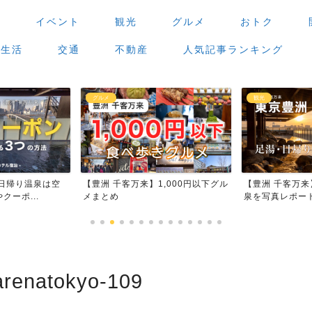
場
イベント
観光
グルメ
おトク
生活
交通
不動産
人気記事ランキング
観光
グルメ
,000円以下グル
【豊洲 千客万来】足湯・日帰り温
【豊洲 千客万
泉を写真レポート
場」で食べ歩き
arenatokyo-109