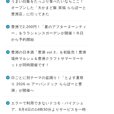
うまい白飯をたっぷり食べたいならここ！
オープンした「大かまど飯 寅福 ららぽーと
豊洲店」に行ってきた
豊洲で2,200円！「夏のアフターヌーンティ
ー」をララシャンスガーデンが開催！今日
から予約開始
豊洲の日本酒「豊酒 vol.3」を初販売！豊洲
場外マルシェ＆豊洲クラフトサマーマーケ
ットが同時開催です！
日ごとに別テーマの盆踊り！「とよす夏祭
り 2026 in アーバンドック ららぽーと豊
洲」が開催へ
エラーで利用できないドコモ・バイクシェ
ア、8月4日の14時30分よりサービスを一時