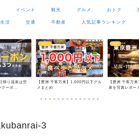
場
イベント
観光
グルメ
おトク
生活
交通
不動産
人気記事ランキング
グルメ
観光
日帰り温泉は空
【豊洲 千客万来】1,000円以下グル
【豊洲 千客万
ーポ...
メまとめ
泉を写真レポー
kubanrai-3