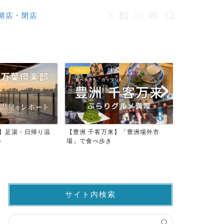
開店・閉店
グルメ
カフェ
来】足湯・日帰り温
【豊洲 千客万来】「豊洲場外市
ワンちゃんO
ト
場」で食べ歩き
ストラン23店
サイト内検索