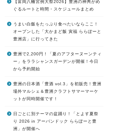
【富岡八幡宮例大祭2026】豊洲の神輿がめ
ぐるルートと時間・スケジュールまとめ
うまい白飯をたっぷり食べたいならここ！
オープンした「大かまど飯 寅福 ららぽーと
豊洲店」に行ってきた
豊洲で2,200円！「夏のアフターヌーンティ
ー」をララシャンスガーデンが開催！今日
から予約開始
豊洲の日本酒「豊酒 vol.3」を初販売！豊洲
場外マルシェ＆豊洲クラフトサマーマーケ
ットが同時開催です！
日ごとに別テーマの盆踊り！「とよす夏祭
り 2026 in アーバンドック ららぽーと豊
洲」が開催へ