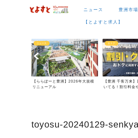
ニュース
豊洲市
【とよすと求人】
ニュース
おトク
場など】7月・
【ららぽーと豊洲】2026年大規模
【豊洲 千客万来】
ー...
リニューアル
いてる！割引料金やク
toyosu-20240129-senkya