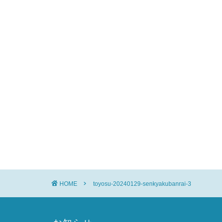
HOME
toyosu-20240129-senkyakubanrai-3